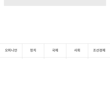
오피니언
정치
국제
사회
조선경제
문화·
조선
스포츠
건강
조선몰
연예
리더스
조선일보 공식 SNS
개인정보처리방침
사이트맵