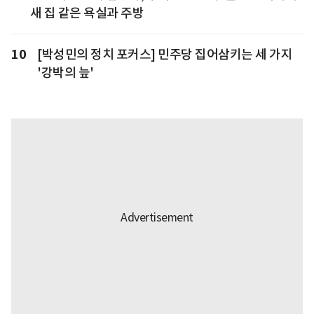
새 집 같은 욕실과 주방
10
[박성민의 정치 포커스] 민주당 집어삼키는 세 가지
'강박의 늪'