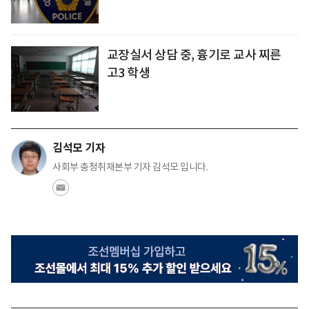
교장실서 상담 중, 흉기로 교사 찌른
고3 학생
김석모 기자
사회부 충청취재본부 기자 김석모 입니다.