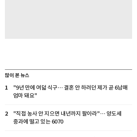
많이 본 뉴스
1
"9년 만에 여덟 식구… 결혼 안 하려던 제가 곧 6남매
엄마 돼요"
2
"직접 농사 안 지으면 내년까지 팔아라"… 양도세
중과에 떨고 있는 6070