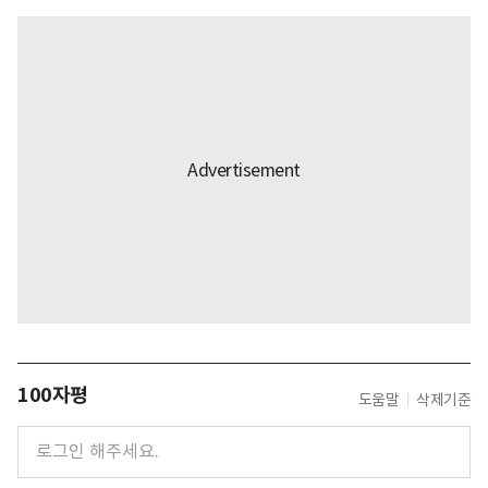
100자평
도움말
삭제기준