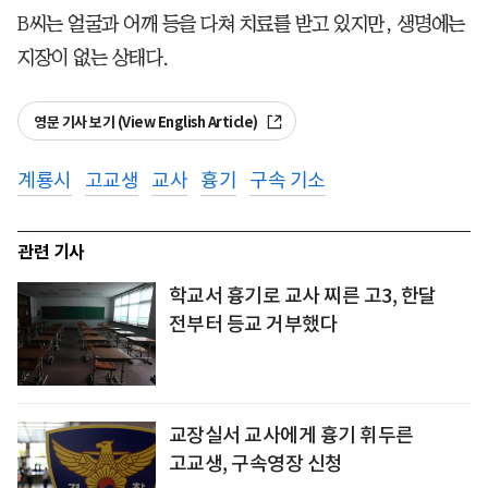
B씨는 얼굴과 어깨 등을 다쳐 치료를 받고 있지만, 생명에는
지장이 없는 상태다.
영문 기사 보기 (View English Article)
계룡시
고교생
교사
흉기
구속 기소
관련 기사
학교서 흉기로 교사 찌른 고3, 한달
전부터 등교 거부했다
교장실서 교사에게 흉기 휘두른
고교생, 구속영장 신청