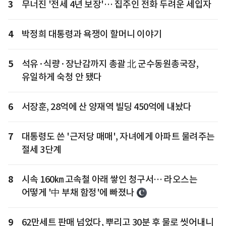
3
무너진 '전세 4년 보장'… 집주인 전화 두려운 세입자
4
박정희 대통령과 욕쟁이 할머니 이야기
5
석유·식량·장난감까지 총괄 北 군수동원총국장,
유일하게 숙청 안 됐다
6
서장훈, 28억에 산 양재역 빌딩 450억에 내놨다
7
대통령도 쓴 '근저당 매매', 자녀에게 아파트 물려주는
절세 3단계
8
시속 160㎞ 고속철 아래 쌓인 청구서… 라오스는
어떻게 '中 부채 함정'에 빠졌나
9
62만세트 판매 넘었다, 뿌리고 30분 후 물로 씻어내니