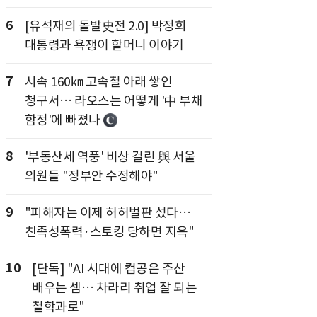
6
[유석재의 돌발史전 2.0] 박정희
대통령과 욕쟁이 할머니 이야기
7
시속 160㎞ 고속철 아래 쌓인
청구서… 라오스는 어떻게 '中 부채
함정'에 빠졌나
8
'부동산세 역풍' 비상 걸린 與 서울
의원들 "정부안 수정해야"
9
"피해자는 이제 허허벌판 섰다…
친족성폭력·스토킹 당하면 지옥"
10
[단독] "AI 시대에 컴공은 주산
배우는 셈… 차라리 취업 잘 되는
철학과로"