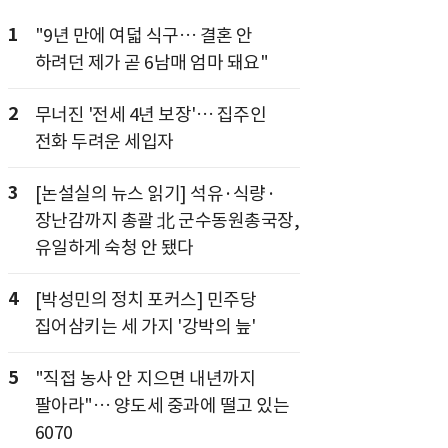
1
"9년 만에 여덟 식구… 결혼 안
하려던 제가 곧 6남매 엄마 돼요"
2
무너진 '전세 4년 보장'… 집주인
전화 두려운 세입자
3
[논설실의 뉴스 읽기] 석유·식량·
장난감까지 총괄 北 군수동원총국장,
유일하게 숙청 안 됐다
4
[박성민의 정치 포커스] 민주당
집어삼키는 세 가지 '강박의 늪'
5
"직접 농사 안 지으면 내년까지
팔아라"… 양도세 중과에 떨고 있는
6070