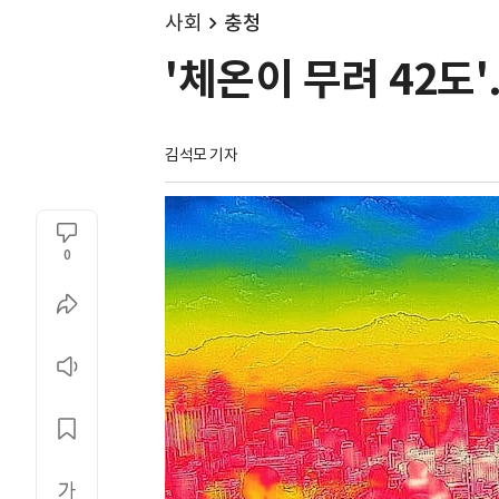
사회
충청
'체온이 무려 42도'
김석모 기자
0