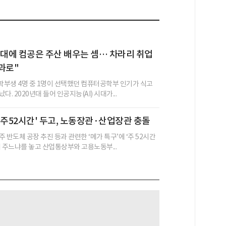
I 시대에 컴공은 주산 배우는 셈… 차라리 취업
과로"
부생 4명 중 1명이 선택했던 컴퓨터공학부 인기가 식고
. 2020년대 들어 인공지능(AI) 시대가...
 주52시간' 두고, 노동장관·산업장관 충돌
 반도체 공장 추진 등과 관련한 ‘메가 특구’에 ‘주 52시간
해 주느냐를 놓고 산업통상부와 고용노동부...