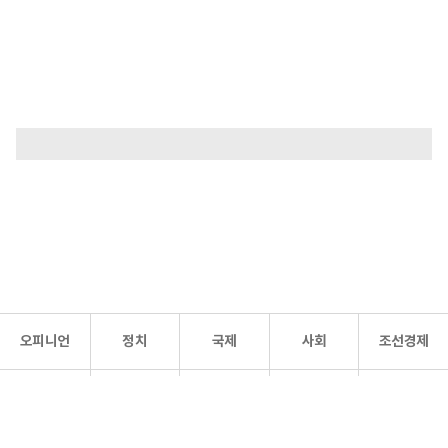
오피니언
정치
국제
사회
조선경제
문화·
조선
스포츠
건강
조선몰
연예
리더스