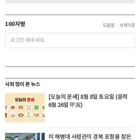
100자평
도움말
삭제기준
사회 많이 본 뉴스
[오늘의 운세] 8월 8일 토요일 (음력
6월 26일 甲寅)
미 해병대 사령관이 경북 포항을 찾은