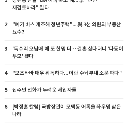
1
청년층 반발 'ISA 혜택 축소'에... 李 "전면
재검토하라" 질타
2
"폐기 버스 개조해 청년주택"... 與 3선 의원의 부동산
묘수?
3
'독수리 오남매'에 또 한명 더… 결혼 싫다더니 '다둥이
부모' 됐다
4
"모즈타바 매우 위독하다... 이란 수뇌부내 소문 파다"
5
집주인 전화가 두려운 세입자들
6
[박정훈 칼럼] 국방장관이 모택동 어록을 좌우명 삼은
나라