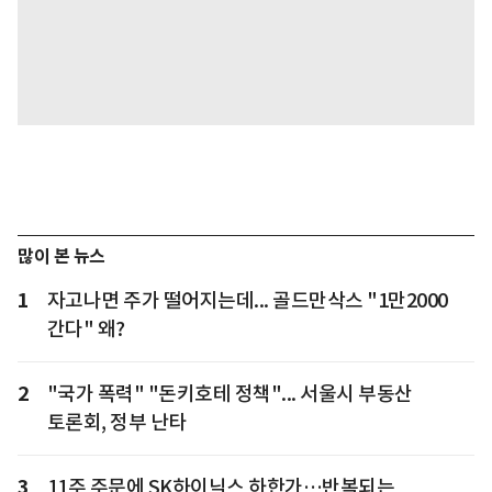
많이 본 뉴스
1
자고나면 주가 떨어지는데... 골드만삭스 "1만2000
간다" 왜?
2
"국가 폭력" "돈키호테 정책"... 서울시 부동산
토론회, 정부 난타
3
11주 주문에 SK하이닉스 하한가…반복되는