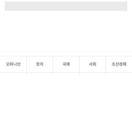
오피니언
정치
국제
사회
조선경제
문화·
조선
스포츠
건강
조선몰
연예
리더스
조선일보 공식 SNS
개인정보처리방침
사이트맵