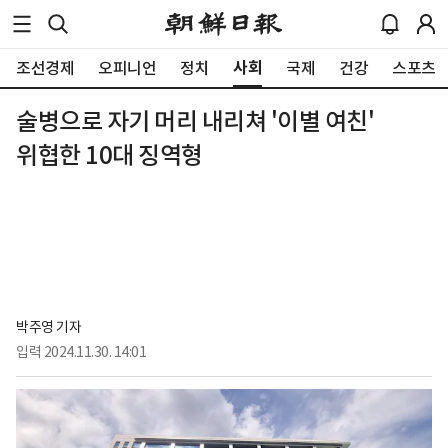
사회
조선경제
오피니언
정치
국제
건강
스포츠
술병으로 자기 머리 내리쳐 '이별 여친'
위협한 10대 징역형
박주영 기자
입력
2024.11.30. 14:01