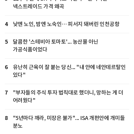
넥스트레이드 가격 왜곡
4
낮엔 노인, 밤엔 노숙인… 피서지 돼버린 인천공항
5
달콤한 '스테비아 토마토'... 농산물 아닌
가공식품이었다
6
유난히 근육이 잘 붙는 당신... "내 안에 네안데르탈인
있다"
7
"부자들의 주식 투자 법칙대로 했더니, 망하는 게 더
어려웠다"
8
"5년마다 깨라, 미장은 불가"... ISA 개편안에 개미들
분노