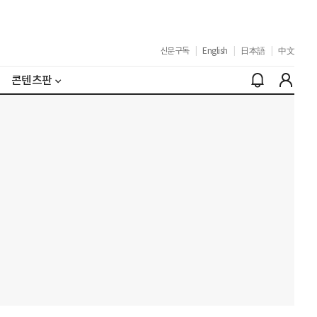
신문구독
|
English
|
日本語
|
中文
콘텐츠판