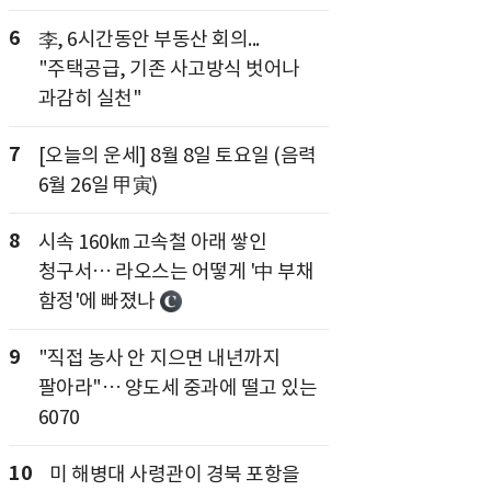
6
李, 6시간동안 부동산 회의...
"주택공급, 기존 사고방식 벗어나
과감히 실천"
7
[오늘의 운세] 8월 8일 토요일 (음력
6월 26일 甲寅)
8
시속 160㎞ 고속철 아래 쌓인
청구서… 라오스는 어떻게 '中 부채
함정'에 빠졌나
9
"직접 농사 안 지으면 내년까지
팔아라"… 양도세 중과에 떨고 있는
6070
10
미 해병대 사령관이 경북 포항을