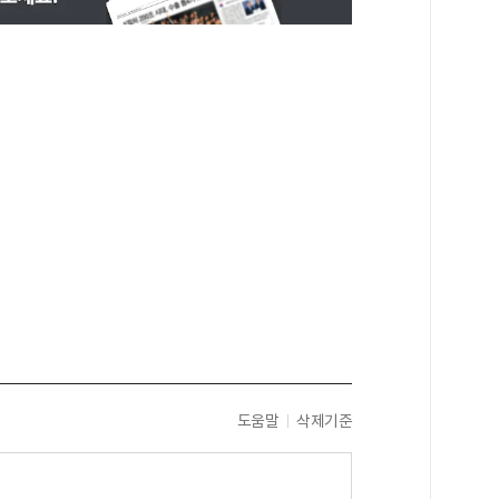
도움말
삭제기준