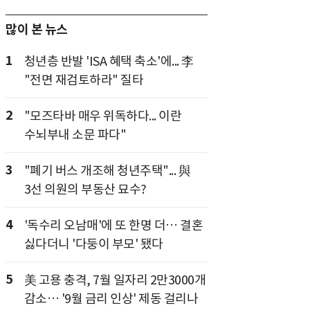
많이 본 뉴스
1
청년층 반발 'ISA 혜택 축소'에... 李
"전면 재검토하라" 질타
2
"모즈타바 매우 위독하다... 이란
수뇌부내 소문 파다"
3
"폐기 버스 개조해 청년주택"... 與
3선 의원의 부동산 묘수?
4
'독수리 오남매'에 또 한명 더… 결혼
싫다더니 '다둥이 부모' 됐다
5
美 고용 충격, 7월 일자리 2만3000개
감소… '9월 금리 인상' 제동 걸리나