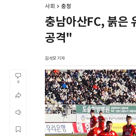
사회
충청
충남아산FC, 붉은
공격"
김석모 기자
0