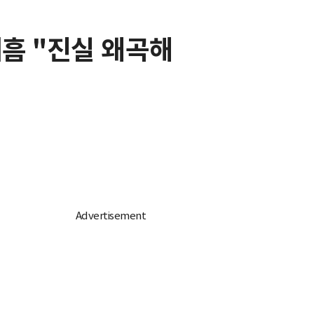
흠 "진실 왜곡해