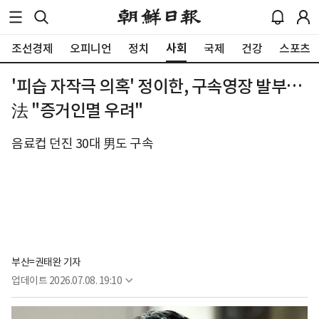
사회
조선경제
오피니언
정치
국제
건강
스포츠
'피습 자작극 의혹' 정이한, 구속영장 발부…
法 "증거인멸 우려"
음료컵 던진 30대 男도 구속
부산=권태완 기자
업데이트
2026.07.08. 19:10