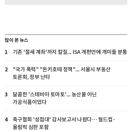
많이 본 뉴스
1
기존 '절세 계좌'까지 칼질... ISA 개편안에 개미들 분통
2
"국가 폭력" "돈키호테 정책"... 서울시 부동산
토론회, 정부 난타
3
달콤한 '스테비아 토마토'... 농산물 아닌
가공식품이었다
4
축구협회 '성접대' 감사보고서 나왔다… 월드컵·
올림픽 심판 포함