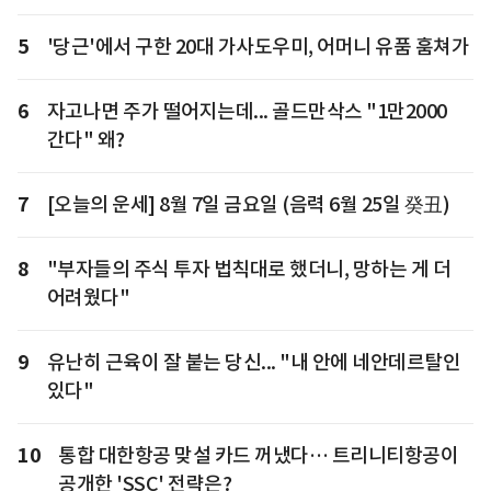
5
'당근'에서 구한 20대 가사도우미, 어머니 유품 훔쳐가
6
자고나면 주가 떨어지는데... 골드만삭스 "1만2000
간다" 왜?
7
[오늘의 운세] 8월 7일 금요일 (음력 6월 25일 癸丑)
8
"부자들의 주식 투자 법칙대로 했더니, 망하는 게 더
어려웠다"
9
유난히 근육이 잘 붙는 당신... "내 안에 네안데르탈인
있다"
10
통합 대한항공 맞설 카드 꺼냈다… 트리니티항공이
공개한 'SSC' 전략은?