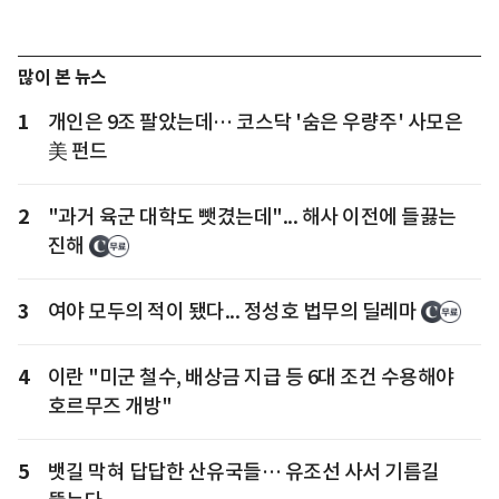
많이 본 뉴스
1
개인은 9조 팔았는데… 코스닥 '숨은 우량주' 사모은
美 펀드
2
"과거 육군 대학도 뺏겼는데"... 해사 이전에 들끓는
진해
3
여야 모두의 적이 됐다... 정성호 법무의 딜레마
4
이란 "미군 철수, 배상금 지급 등 6대 조건 수용해야
호르무즈 개방"
5
뱃길 막혀 답답한 산유국들… 유조선 사서 기름길