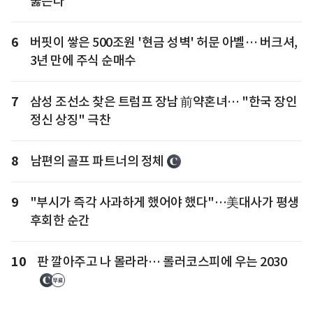
뚫는다
6
버핏이 쌓은 500조원 '현금 성벽' 허문 아벨… 버크셔,
3년 만에 주식 순매수
7
삼성 조선소 찾은 트럼프 장남 前약혼녀… "한국 장인
정신 상징" 극찬
8
남편의 골프 파트너의 정체
9
"부시가 즉각 사과하게 했어야 했다"…美대사가 평생
후회한 순간
10
판 깔아주고 나 몰라라… 롤러코스피에 우는 2030