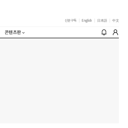
신문구독
|
English
|
日本語
|
中文
콘텐츠판