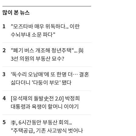
많이 본 뉴스
1
"모즈타바 매우 위독하다... 이란
수뇌부내 소문 파다"
2
"폐기 버스 개조해 청년주택"... 與
3선 의원의 부동산 묘수?
3
'독수리 오남매'에 또 한명 더… 결혼
싫다더니 '다둥이 부모' 됐다
4
[유석재의 돌발史전 2.0] 박정희
대통령과 욕쟁이 할머니 이야기
5
李, 6시간동안 부동산 회의...
"주택공급, 기존 사고방식 벗어나