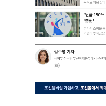
목으로 처음 받아낸
'원금 150%
'중형'
온라인 쇼핑몰 등
억원대 투자금을 
김주영 기자
사회부 전국팀 부산취재본부에서 울산과 