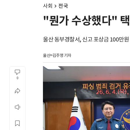
사회
전국
"뭔가 수상했다" 택
울산 동부경찰서, 신고 포상금 100만원
울산=김주영 기자
0