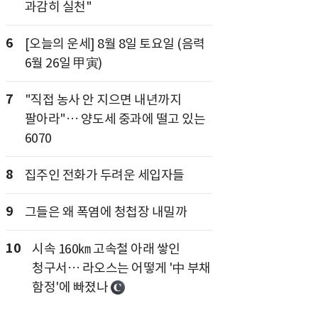
과감히 실천"
6
[오늘의 운세] 8월 8일 토요일 (음력
6월 26일 甲寅)
7
"직접 농사 안 지으면 내년까지
팔아라"… 양도세 중과에 떨고 있는
6070
8
집주인 전화가 두려운 세입자들
9
그들은 왜 폭염에 청첩장 내밀까
10
시속 160㎞ 고속철 아래 쌓인
청구서… 라오스는 어떻게 '中 부채
함정'에 빠졌나