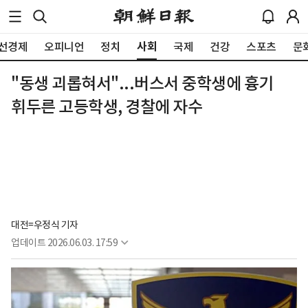
사회
선경제
오피니언
정치
국제
건강
스포츠
문
"동생 괴롭혀서"...버스서 중학생에 흉기
휘두른 고등학생, 경찰에 자수
대전=우정식 기자
업데이트
2026.06.03. 17:59