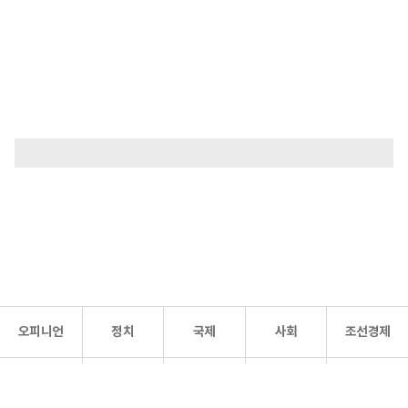
오피니언
정치
국제
사회
조선경제
문화·
조선
스포츠
건강
조선몰
연예
리더스