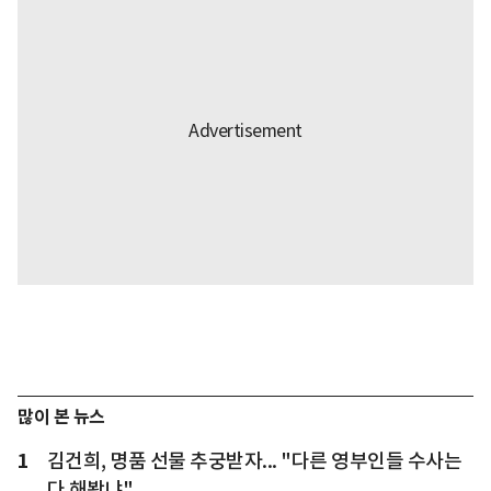
많이 본 뉴스
1
김건희, 명품 선물 추궁받자... "다른 영부인들 수사는
다 해봤냐"