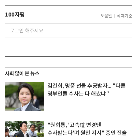
100자평
도움말
삭제기준
사회 많이 본 뉴스
김건희, 명품 선물 추궁받자... "다른
영부인들 수사는 다 해봤냐"
"원희룡, '고속道 변경땐
수사받는다'며 원안 지시" 증인 진술