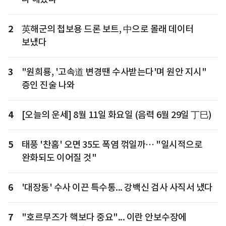
2
英해군의 첩보용 드론 보트, 中으로 몰래 데이터
보냈다
3
"원희룡, '고속道 변경땐 수사받는다'며 원안 지시"
증인 진술 나와
4
[오늘의 운세] 8월 11일 화요일 (음력 6월 29일 丁巳)
5
태풍 '찬홈' 오면 35도 폭염 꺾일까… "일시적으로
완화되도 이어질 것"
6
'대장동' 수사 이끈 특수통... 강백신 검사 사직서 냈다
7
"호르무즈가 핵보다 중요"... 이란 안보수장에