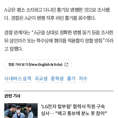
A군은 평소 소지하고 다니던 흉기로 범행한 것으로 조사됐
다. 경찰은 A군이 범행 직후 버린 흉기를 회수했다.
경찰 관계자는 “A군을 상대로 정확한 범행 동기 등을 조사한
뒤 살인미수 또는 특수상해 혐의를 적용할지 정할 방침”이라
고 말했다.
영문 기사 보기 (View English Article)
시내버스 승객
곡교생
중학생
흉기
자수
관련 기사
'LG전자 칼부림' 협력사 직원 구속
심사… "해고 통보에 분노 못 참아"