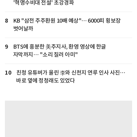
'혁명수비대 전설' 초강경파
8
KB "삼전 주주환원 10배 예상"… 6000피 횡보장
벗어날까
9
BTS에 흥분한 美주지사, 환영 영상에 한글
자막까지… "소리 질러 아미"
10
친청 유튜버가 올린 李와 신천지 연루 인사 사진…
바로 옆에 정청래도 있었다