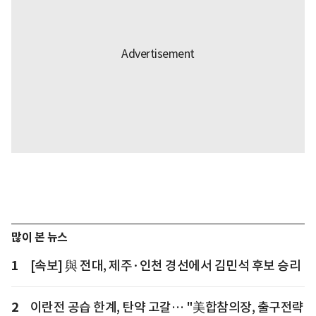
많이 본 뉴스
1
[속보] 與 전대, 제주·인천 경선에서 김민석 후보 승리
2
이란전 공습 한계, 탄약 고갈… "美합참의장, 출구전략