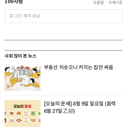
100자평
도움말
삭제기준
사회 많이 본 뉴스
부동산 치솟으니 커지는 집안 싸움
[오늘의 운세] 8월 9일 일요일 (음력
6월 27일 乙卯)