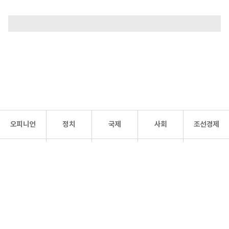
오피니언
정치
국제
사회
조선경제
문화·
조선
스포츠
건강
조선몰
연예
리더스
조선일보 공식 SNS