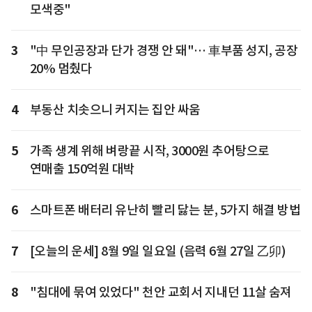
모색중"
3
"中 무인공장과 단가 경쟁 안 돼"… 車부품 성지, 공장
20% 멈췄다
4
부동산 치솟으니 커지는 집안 싸움
5
가족 생계 위해 벼랑끝 시작, 3000원 추어탕으로
연매출 150억원 대박
6
스마트폰 배터리 유난히 빨리 닳는 분, 5가지 해결 방법
7
[오늘의 운세] 8월 9일 일요일 (음력 6월 27일 乙卯)
8
"침대에 묶여 있었다" 천안 교회서 지내던 11살 숨져