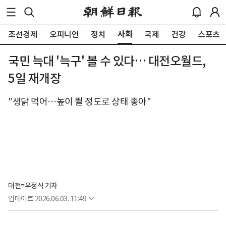
사회
조선경제
오피니언
정치
국제
건강
스포츠
국민 늑대 '늑구' 볼 수 있다… 대전오월드,
5일 재개장
"생닭 먹어…높이 뛸 정도로 상태 좋아"
대전=우정식 기자
업데이트
2026.06.03. 11:49