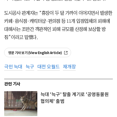
도시공사 관계자는 “휴장이 두 달 가까이 이어지면서 발생한
카페·음식점·캐릭터샵·편의점 등 11개 입점업체의 피해에
대해서는 조만간 객관적인 피해 규모를 산정해 보상할 방
침”이라고 말했다.
영문 기사 보기 (View English Article)
극민 늑대
늑구
대전 오월드
재개장
관련 기사
늑대 '늑구' 탈출 계기로 '공영동물원
협의체' 출범