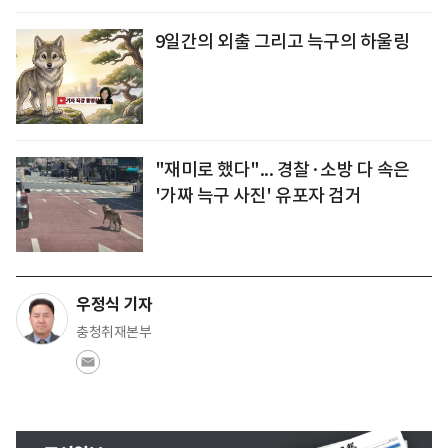
9일간의 외출 그리고 늑구의 하울링
"재미로 했다"... 경찰·소방 다 속은
'가짜 늑구 사진' 유포자 검거
우정식 기자
충청취재본부