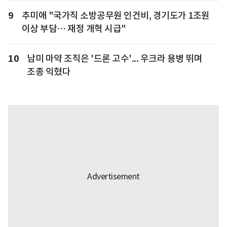
9
추미애 "국가직 소방공무원 인건비, 경기도가 1조원
이상 부담… 재정 개혁 시급"
10
남미 마약 조직은 '드론 고수'... 우크라 용병 뛰며
조종 익혔다