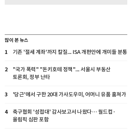
많이 본 뉴스
1
기존 '절세 계좌'까지 칼질... ISA 개편안에 개미들 분통
2
"국가 폭력" "돈키호테 정책"... 서울시 부동산
토론회, 정부 난타
3
'당근'에서 구한 20대 가사도우미, 어머니 유품 훔쳐가
4
축구협회 '성접대' 감사보고서 나왔다… 월드컵·
올림픽 심판 포함