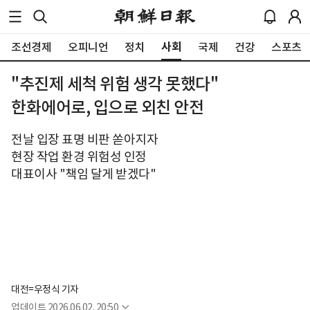
사회
조선경제
오피니언
정치
국제
건강
스포츠
"추진제 세척 위험 생각 못했다"
한화에어로, 입으로 외친 안전
전날 입장 표명 비판 쏟아지자
현장 작업 환경 위험성 인정
대표이사 "책임 달게 받겠다"
대전=우정식 기자
업데이트
2026.06.02. 20:50