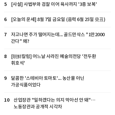
5
[사설] 사법부와 검찰 이어 육사까지 '3종 보복'
6
[오늘의 운세] 8월 7일 금요일 (음력 6월 25일 癸丑)
7
자고나면 주가 떨어지는데... 골드만삭스 "1만2000
간다" 왜?
8
[朝鮮칼럼] 어느날 사라진 예술의전당 '전두환
휘호석'
9
달콤한 '스테비아 토마토'... 농산물 아닌
가공식품이었다
10
산업장관 "일하겠다는 의지 막아선 안 돼"…
노동장관과 공개적 시각차