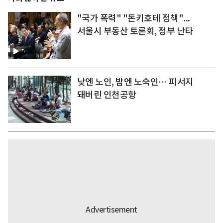
"국가 폭력" "돈키호테 정책"...
서울시 부동산 토론회, 정부 난타
낮엔 노인, 밤엔 노숙인… 피서지
돼버린 인천공항