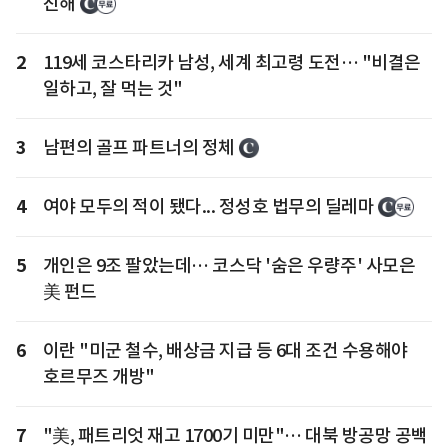
진해
2
119세 코스타리카 남성, 세계 최고령 도전… "비결은
일하고, 잘 먹는 것"
3
남편의 골프 파트너의 정체
4
여야 모두의 적이 됐다... 정성호 법무의 딜레마
5
개인은 9조 팔았는데… 코스닥 '숨은 우량주' 사모은
美 펀드
6
이란 "미군 철수, 배상금 지급 등 6대 조건 수용해야
호르무즈 개방"
7
"美, 패트리엇 재고 1700기 미만"… 대북 방공망 공백