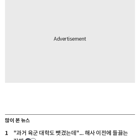
많이 본 뉴스
1
"과거 육군 대학도 뺏겼는데"... 해사 이전에 들끓는