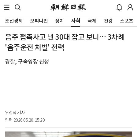
사회
조선경제
오피니언
정치
국제
건강
스포츠
음주 접촉사고 낸 30대 잡고 보니… 3차례
'음주운전 처벌' 전력
경찰, 구속영장 신청
우정식 기자
입력
2026.05.20. 15:20