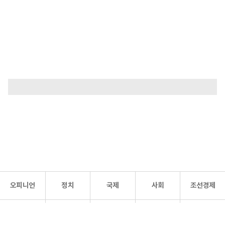
오피니언
정치
국제
사회
조선경제
문화·
조선
스포츠
건강
조선몰
연예
리더스