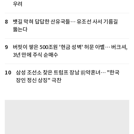
우려
8
뱃길 막혀 답답한 산유국들… 유조선 사서 기름길
뚫는다
9
버핏이 쌓은 500조원 '현금 성벽' 허문 아벨… 버크셔,
3년 만에 주식 순매수
10
삼성 조선소 찾은 트럼프 장남 前약혼녀… "한국
장인 정신 상징" 극찬