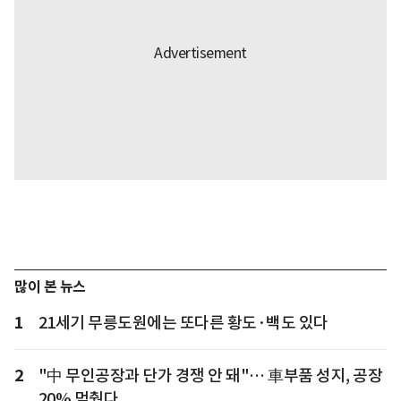
많이 본 뉴스
1
21세기 무릉도원에는 또다른 황도·백도 있다
2
"中 무인공장과 단가 경쟁 안 돼"… 車부품 성지, 공장
20% 멈췄다