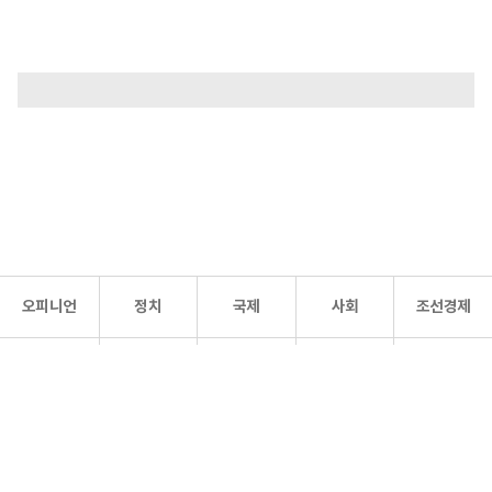
오피니언
정치
국제
사회
조선경제
문화·
조선
스포츠
건강
조선몰
연예
리더스
조선일보 공식 SNS