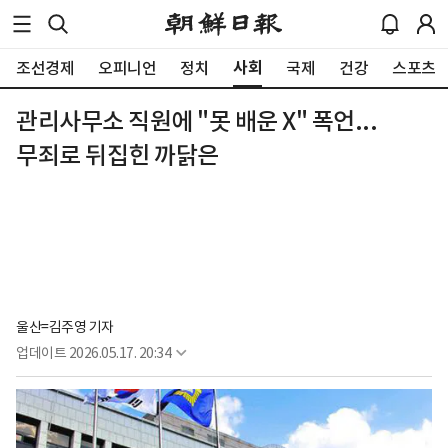
사회
조선경제
오피니언
정치
국제
건강
스포츠
관리사무소 직원에 "못 배운 X" 폭언...
무죄로 뒤집힌 까닭은
울산=김주영 기자
업데이트
2026.05.17. 20:34