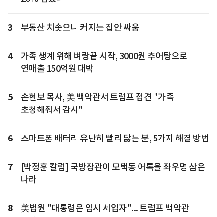
3
부동산 치솟으니 커지는 집안 싸움
4
가족 생계 위해 벼랑끝 시작, 3000원 추어탕으로
연매출 150억원 대박
5
손현보 목사, 美 백악관서 트럼프 접견 "가족
초청해줘서 감사"
6
스마트폰 배터리 유난히 빨리 닳는 분, 5가지 해결 방법
7
[박정훈 칼럼] 국방장관이 모택동 어록을 좌우명 삼은
나라
8
美법원 "대통령은 임시 세입자"... 트럼프 백악관