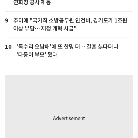
연회장 공사 제동
9
추미애 "국가직 소방공무원 인건비, 경기도가 1조원
이상 부담… 재정 개혁 시급"
10
'독수리 오남매'에 또 한명 더… 결혼 싫다더니
'다둥이 부모' 됐다