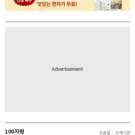
100자평
도움말
삭제기준