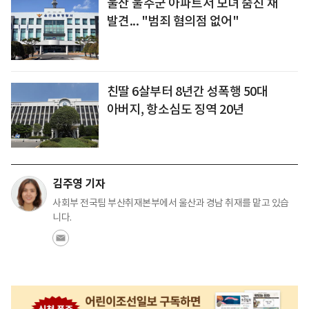
울산 울주군 아파트서 모녀 숨진 채
발견... "범죄 혐의점 없어"
친딸 6살부터 8년간 성폭행 50대
아버지, 항소심도 징역 20년
김주영 기자
사회부 전국팀 부산취재본부에서 울산과 경남 취재를 맡고 있습
니다.