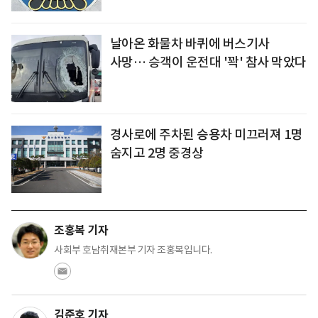
날아온 화물차 바퀴에 버스기사
사망… 승객이 운전대 '꽉' 참사 막았다
경사로에 주차된 승용차 미끄러져 1명
숨지고 2명 중경상
조홍복 기자
사회부 호남취재본부 기자 조홍복입니다.
김준호 기자