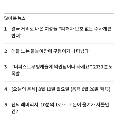
많이 본 뉴스
1
결국 거리로 나온 여성들 "피해자 보호 없는 수사개편
반대"
2
애들 노는 물놀이장에 구렁이가 나타났다
3
"더퍼스트무빙캐슬에 의원님이나 사세요" 2030 분노
폭발
4
[오늘의 운세] 8월 10일 월요일 (음력 6월 28일 丙辰)
5
전닉 레버리지, 10분의 1로… 그 돈이 옮겨가 사들인
건?