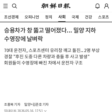
사회
조선경제
오피니언
정치
국제
건강
스포츠
승용차가 창 뚫고 떨어졌다... 밀양 지하
수영장에 날벼락
70대 운전자, 스포츠센터 유리창 깨고 돌진... 2명 부상
경찰 "후진 도중 다른 차량과 충돌 후 사고 발생"
회원들이 수영장에 빠진 차에서 운전자 구조
조홍복 기자
밀양=김준호 기자
업데이트
2026.05.16. 17:51