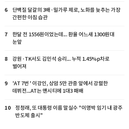
6
단백질 달걀의 3배·밀가루 제로, 노화를 늦추는 가장
간편한 아침 습관
7
한달 전 1556원이었는데... 환율 어느새 1300원대
눈앞
8
강원·TK서도 김민석 승리... 누적 1.45%p차로
벌어져
9
'AT 7번 ' 이강인, 상암 5만 관중 앞에서 강렬한
데뷔전...AT는 맨시티에 1대3 패배
10
정청래, 또 대통령 이름 말실수 "이명박 임기 내 광주
반도체 출시"