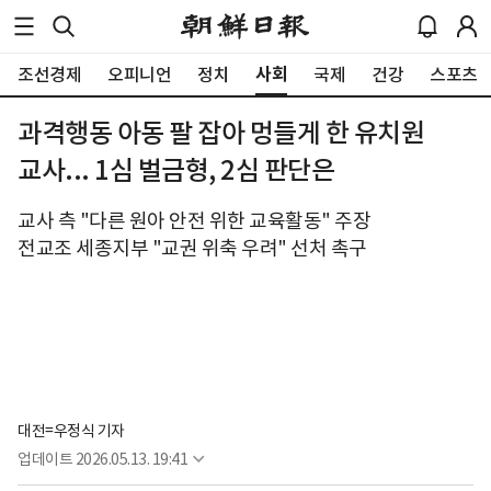
사회
조선경제
오피니언
정치
국제
건강
스포츠
과격행동 아동 팔 잡아 멍들게 한 유치원
교사... 1심 벌금형, 2심 판단은
교사 측 "다른 원아 안전 위한 교육활동" 주장
전교조 세종지부 "교권 위축 우려" 선처 촉구
대전=우정식 기자
업데이트
2026.05.13. 19:41