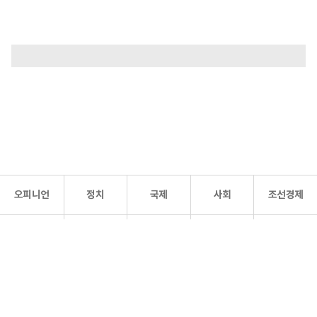
오피니언
정치
국제
사회
조선경제
문화·
조선
스포츠
건강
조선몰
연예
리더스
조선일보 공식 SNS