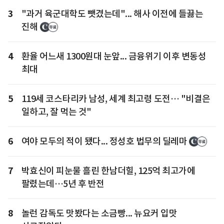
3
"과거 육군대학도 뺏겼는데"... 해사 이전에 들끓는
진해
4
환율 어느새 1300원대 눈앞... 금융위기 이후 변동성
최대
5
119세 코스타리카 남성, 세계 최고령 도전… "비결은
일하고, 잘 먹는 것"
6
여야 모두의 적이 됐다... 정성호 법무의 딜레마
7
박효신이 피눈물 흘린 한남더힐, 125억 최고가에
팔렸는데…5년 후 반전
8
놀런 감독도 맛봤다는 소금빵... 뉴요커 입맛