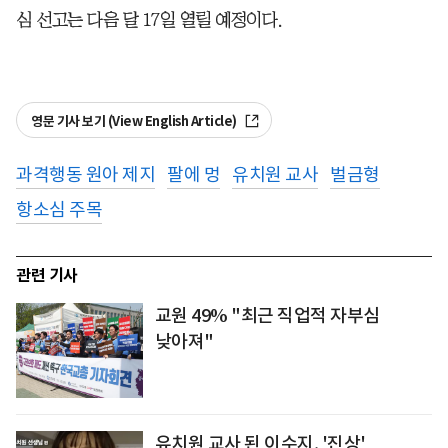
심 선고는 다음 달 17일 열릴 예정이다.
영문 기사 보기 (View English Article)
과격행동 원아 제지
팔에 멍
유치원 교사
벌금형
항소심 주목
관련 기사
교원 49% "최근 직업적 자부심
낮아져"
유치원 교사 된 이수지, '진상'