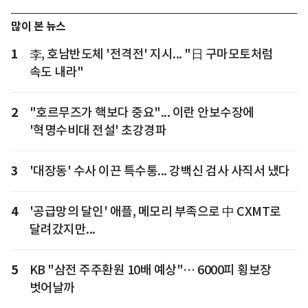
많이 본 뉴스
1
李, 호남반도체 '전격전' 지시... "日 구마모토처럼
속도 내라"
2
"호르무즈가 핵보다 중요"... 이란 안보수장에
'혁명수비대 전설' 초강경파
3
'대장동' 수사 이끈 특수통... 강백신 검사 사직서 냈다
4
'공급망의 달인' 애플, 메모리 부족으로 中 CXMT로
달려갔지만...
5
KB "삼전 주주환원 10배 예상"… 6000피 횡보장
벗어날까