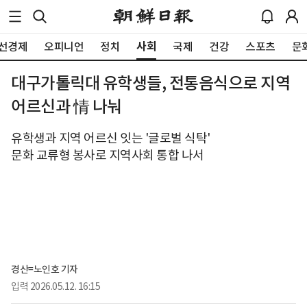
사회
선경제
오피니언
정치
국제
건강
스포츠
문
대구가톨릭대 유학생들, 전통음식으로 지역
어르신과 情 나눠
유학생과 지역 어르신 잇는 '글로벌 식탁'
문화 교류형 봉사로 지역사회 통합 나서
경산=노인호 기자
입력
2026.05.12. 16:15