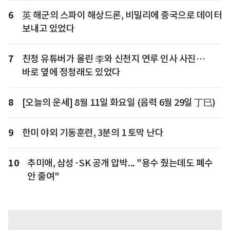
6
英 해군의 스파이 해상드론, 비밀리에 중국으로 데이터
보내고 있었다
7
친청 유튜버가 올린 李와 신천지 연루 인사 사진…
바로 옆에 정청래도 있었다
8
[오늘의 운세] 8월 11일 화요일 (음력 6월 29일 丁巳)
9
한미 야외 기동훈련, 3분의 1 토막 난다
10
추미애, 삼성·SK 공개 압박... "용수 줬는데도 폐수
안 줄여"