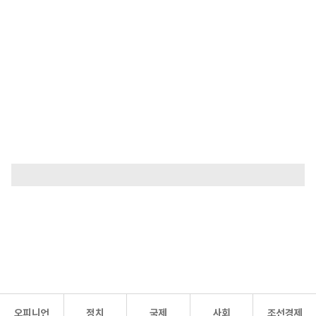
오피니언
정치
국제
사회
조선경제