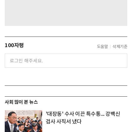
100자평
도움말
삭제기준
사회 많이 본 뉴스
'대장동' 수사 이끈 특수통... 강백신
검사 사직서 냈다