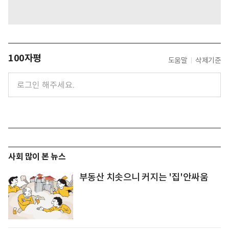
100자평
도움말
삭제기준
사회 많이 본 뉴스
부동산 치솟으니 커지는 '집'안싸움