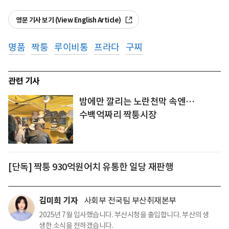
영문 기사 보기 (View English Article)
명품
짝퉁
루이비통
프라다
구찌
관련 기사
밤에만 깔리는 노란천막 속엔…
수백억짜리 짝퉁시장
[단독] 짝퉁 930억원어치 유통한 일당 재판행
김미희 기자
사회부 전국팀 부산취재본부
2025년 7월 입사했습니다. 부산시청을 출입합니다. 부산의 생
생한 소식을 전하겠습니다.