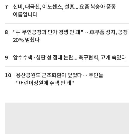
7
신비, 대극천, 이노센스, 설홍... 요즘 복숭아 품종
이름입니다
8
"中 무인공장과 단가 경쟁 안 돼"… 車부품 성지, 공장
20% 멈췄다
9
압수수색·심판 성 접대 논란... 축구협회, 고개 숙였다
10
용산공원도 근조화환이 덮었다… 주민들
"어린이정원에 주택 안 돼"