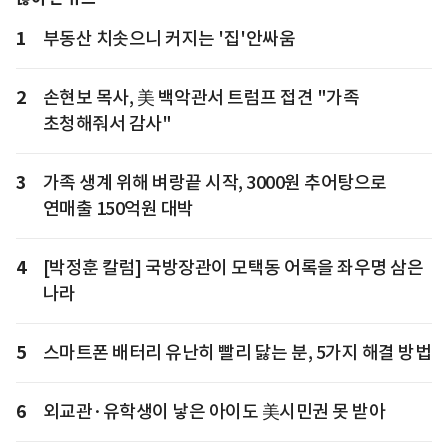
1
부동산 치솟으니 커지는 '집'안싸움
2
손현보 목사, 美 백악관서 트럼프 접견 "가족
초청해줘서 감사"
3
가족 생계 위해 벼랑끝 시작, 3000원 추어탕으로
연매출 150억원 대박
4
[박정훈 칼럼] 국방장관이 모택동 어록을 좌우명 삼은
나라
5
스마트폰 배터리 유난히 빨리 닳는 분, 5가지 해결 방법
6
외교관·유학생이 낳은 아이도 美시민권 못 받아