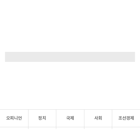
오피니언
정치
국제
사회
조선경제
문화·
조선
스포츠
건강
조선몰
연예
리더스