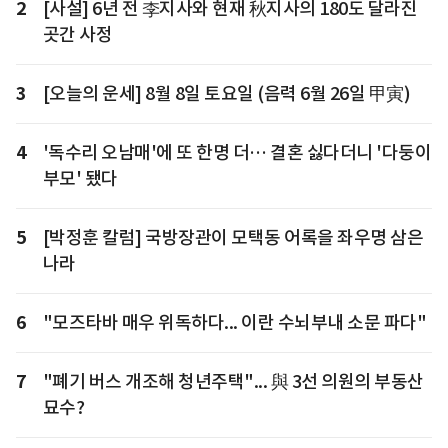
2
[사설] 6년 전 李지사와 현재 秋지사의 180도 달라진
곳간 사정
3
[오늘의 운세] 8월 8일 토요일 (음력 6월 26일 甲寅)
4
'독수리 오남매'에 또 한명 더… 결혼 싫다더니 '다둥이
부모' 됐다
5
[박정훈 칼럼] 국방장관이 모택동 어록을 좌우명 삼은
나라
6
"모즈타바 매우 위독하다... 이란 수뇌부내 소문 파다"
7
"폐기 버스 개조해 청년주택"... 與 3선 의원의 부동산
묘수?