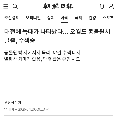
사회
조선경제
오피니언
정치
국제
건강
스포츠
대전에 늑대가 나타났다... 오월드 동물원서
탈출, 수색중
동물원 밖 시가지서 목격...야간 수색 나서
열화상 카메라 활용, 암컷 활용 유인 시도
우정식 기자
업데이트
2026.04.10. 09:13