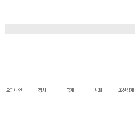
오피니언
정치
국제
사회
조선경제
문화·
조선
스포츠
건강
조선몰
연예
리더스
조선일보 공식 SNS