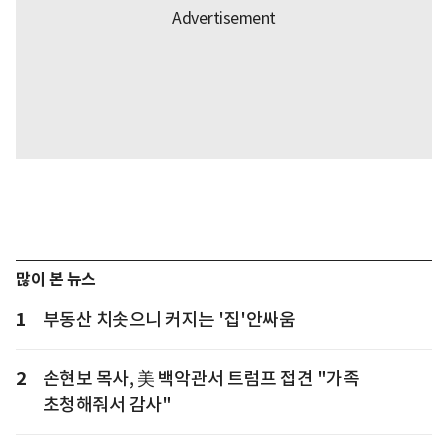
많이 본 뉴스
1
부동산 치솟으니 커지는 '집'안싸움
2
손현보 목사, 美 백악관서 트럼프 접견 "가족
초청해줘서 감사"