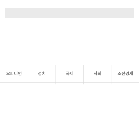
오피니언
정치
국제
사회
조선경제
문화·
조선
스포츠
건강
조선몰
연예
리더스
조선일보 공식 SNS