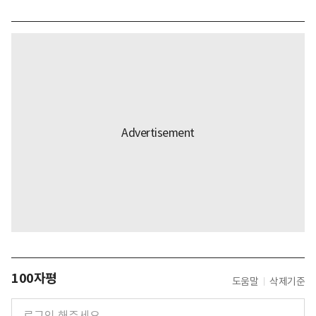
100자평
도움말
삭제기준