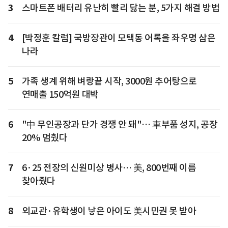
3
스마트폰 배터리 유난히 빨리 닳는 분, 5가지 해결 방법
4
[박정훈 칼럼] 국방장관이 모택동 어록을 좌우명 삼은
나라
5
가족 생계 위해 벼랑끝 시작, 3000원 추어탕으로
연매출 150억원 대박
6
"中 무인공장과 단가 경쟁 안 돼"… 車부품 성지, 공장
20% 멈췄다
7
6·25 전장의 신원미상 병사… 美, 800번째 이름
찾아줬다
8
외교관·유학생이 낳은 아이도 美시민권 못 받아