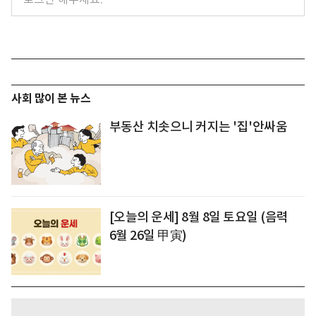
사회 많이 본 뉴스
부동산 치솟으니 커지는 '집'안싸움
[오늘의 운세] 8월 8일 토요일 (음력
6월 26일 甲寅)