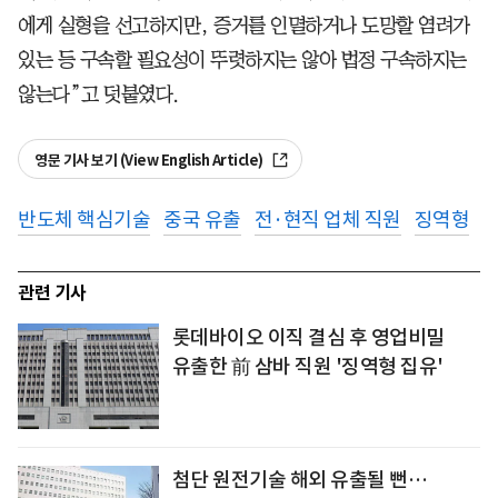
에게 실형을 선고하지만, 증거를 인멸하거나 도망할 염려가
있는 등 구속할 필요성이 뚜렷하지는 않아 법정 구속하지는
않는다”고 덧붙였다.
영문 기사 보기 (View English Article)
반도체 핵심기술
중국 유출
전·현직 업체 직원
징역형
관련 기사
롯데바이오 이직 결심 후 영업비밀
유출한 前 삼바 직원 '징역형 집유'
첨단 원전기술 해외 유출될 뻔…