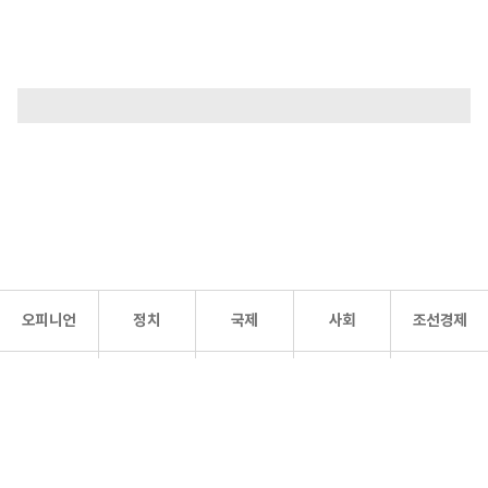
오피니언
정치
국제
사회
조선경제
문화·
조선
스포츠
건강
조선몰
연예
리더스
조선일보 공식 SNS