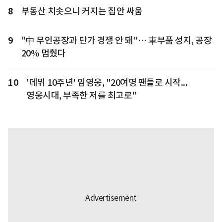
8
부동산 치솟으니 커지는 집안 싸움
9
"中 무인공장과 단가 경쟁 안 돼"… 車부품 성지, 공장
20% 멈췄다
10
'데뷔 10주년' 임영웅, "20여명 팬들로 시작...
영웅시대, 부족한 저를 최고로"