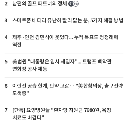
2
남편의 골프 파트너의 정체
3
스마트폰 배터리 유난히 빨리 닳는 분, 5가지 해결 방법
4
제주·인천 김민석이 웃었다... 누적 득표도 정청래에
역전
5
美법원 "대통령은 임시 세입자"... 트럼프 백악관
연회장 공사 제동
6
이란전 공습 한계, 탄약 고갈… "美합참의장, 출구전략
모색중"
7
[단독] 요양병원들 "환자당 지원금 7980원, 욕창
치료도 버겁다"