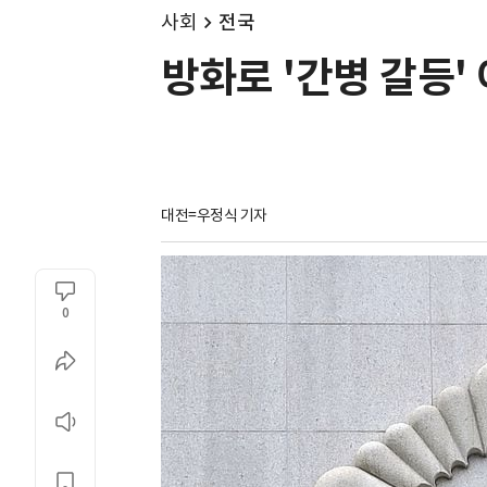
사회
전국
방화로 '간병 갈등' 
대전=우정식 기자
0