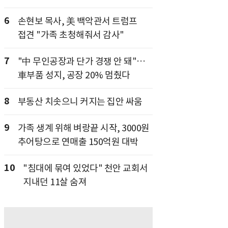
6
손현보 목사, 美 백악관서 트럼프
접견 "가족 초청해줘서 감사"
7
"中 무인공장과 단가 경쟁 안 돼"…
車부품 성지, 공장 20% 멈췄다
8
부동산 치솟으니 커지는 집안 싸움
9
가족 생계 위해 벼랑끝 시작, 3000원
추어탕으로 연매출 150억원 대박
10
"침대에 묶여 있었다" 천안 교회서
지내던 11살 숨져