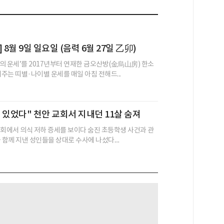
 8월 9일 일요일 (음력 6월 27일 乙卯)
의 운세’를 2017년부터 연재한 금오산방(金烏山房) 한소
어주는 띠별·나이별 운세를 매일 아침 전해드...
 있었다" 천안 교회서 지내던 11살 숨져
교회에서 의식 저하 증세를 보이다 숨진 초등학생 사건과 관
 함께 지낸 성인들을 상대로 수사에 나섰다....