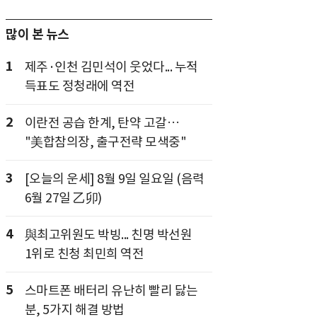
많이 본 뉴스
1
제주·인천 김민석이 웃었다... 누적
득표도 정청래에 역전
2
이란전 공습 한계, 탄약 고갈…
"美합참의장, 출구전략 모색중"
3
[오늘의 운세] 8월 9일 일요일 (음력
6월 27일 乙卯)
4
與최고위원도 박빙... 친명 박선원
1위로 친청 최민희 역전
5
스마트폰 배터리 유난히 빨리 닳는
분, 5가지 해결 방법