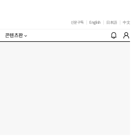
신문구독
|
English
|
日本語
|
中文
콘텐츠판