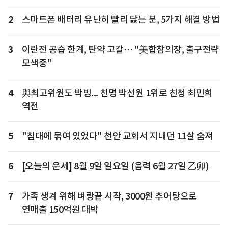
2
스마트폰 배터리 유난히 빨리 닳는 분, 5가지 해결 방법
3
이란전 공습 한계, 탄약 고갈… "美합참의장, 출구전략
모색중"
4
與최고위원도 박빙... 친명 박선원 1위로 친청 최민희
역전
5
"침대에 묶여 있었다" 천안 교회서 지내던 11살 숨져
6
[오늘의 운세] 8월 9일 일요일 (음력 6월 27일 乙卯)
7
가족 생계 위해 벼랑끝 시작, 3000원 추어탕으로
연매출 150억원 대박