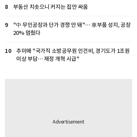
8
부동산 치솟으니 커지는 집안 싸움
9
"中 무인공장과 단가 경쟁 안 돼"… 車부품 성지, 공장
20% 멈췄다
10
추미애 "국가직 소방공무원 인건비, 경기도가 1조원
이상 부담… 재정 개혁 시급"