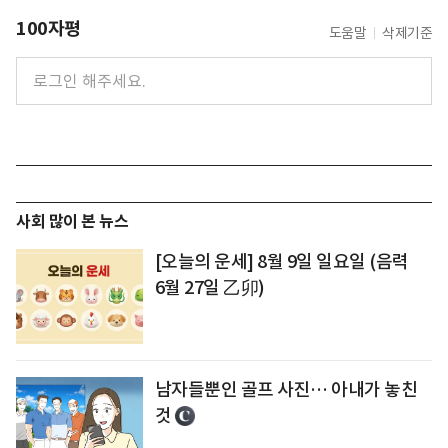
100자평
도움말
삭제기준
사회 많이 본 뉴스
[오늘의 운세] 8월 9일 일요일 (음력
6월 27일 乙卯)
남자들뿐인 골프 사진… 아내가 놓친
것