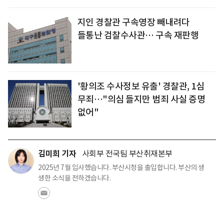
지인 경찰관 구속영장 빼내려다
들통난 검찰수사관… 구속 재판행
'황의조 수사정보 유출' 경찰관, 1심
무죄…"의심 들지만 범죄 사실 증명
없어"
김미희 기자
사회부 전국팀 부산취재본부
2025년 7월 입사했습니다. 부산시청을 출입합니다. 부산의 생
생한 소식을 전하겠습니다.