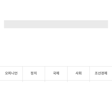
오피니언
정치
국제
사회
조선경제
문화·
조선
스포츠
건강
조선몰
연예
리더스
조선일보 공식 SNS