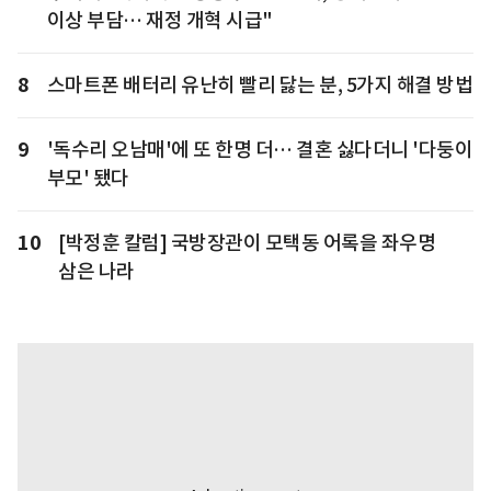
이상 부담… 재정 개혁 시급"
8
스마트폰 배터리 유난히 빨리 닳는 분, 5가지 해결 방법
9
'독수리 오남매'에 또 한명 더… 결혼 싫다더니 '다둥이
부모' 됐다
10
[박정훈 칼럼] 국방장관이 모택동 어록을 좌우명
삼은 나라