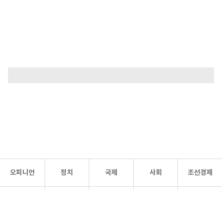
오피니언
정치
국제
사회
조선경제
문화·
조선
스포츠
건강
조선몰
연예
리더스