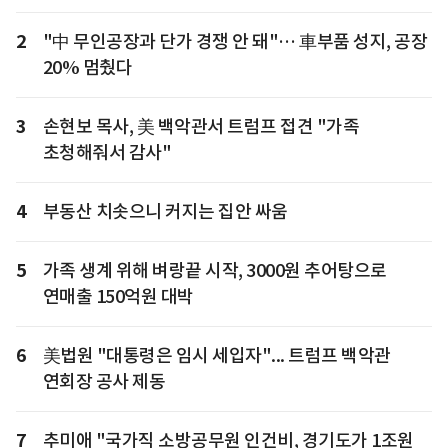
2
"中 무인공장과 단가 경쟁 안 돼"… 車부품 성지, 공장
20% 멈췄다
3
손현보 목사, 美 백악관서 트럼프 접견 "가족
초청해줘서 감사"
4
부동산 치솟으니 커지는 집안 싸움
5
가족 생계 위해 벼랑끝 시작, 3000원 추어탕으로
연매출 150억원 대박
6
美법원 "대통령은 임시 세입자"... 트럼프 백악관
연회장 공사 제동
7
추미애 "국가직 소방공무원 인건비, 경기도가 1조원