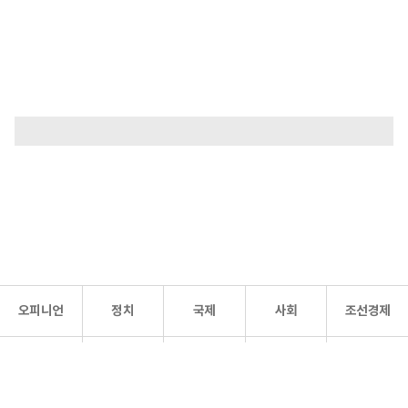
오피니언
정치
국제
사회
조선경제
문화·
조선
스포츠
건강
조선몰
연예
리더스