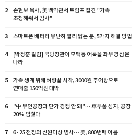
2
손현보 목사, 美 백악관서 트럼프 접견 "가족
초청해줘서 감사"
3
스마트폰 배터리 유난히 빨리 닳는 분, 5가지 해결 방법
4
[박정훈 칼럼] 국방장관이 모택동 어록을 좌우명 삼은
나라
5
가족 생계 위해 벼랑끝 시작, 3000원 추어탕으로
연매출 150억원 대박
6
"中 무인공장과 단가 경쟁 안 돼"… 車부품 성지, 공장
20% 멈췄다
7
6·25 전장의 신원미상 병사… 美, 800번째 이름