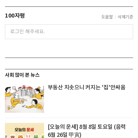
100자평
도움말
삭제기준
사회 많이 본 뉴스
부동산 치솟으니 커지는 '집'안싸움
[오늘의 운세] 8월 8일 토요일 (음력
6월 26일 甲寅)