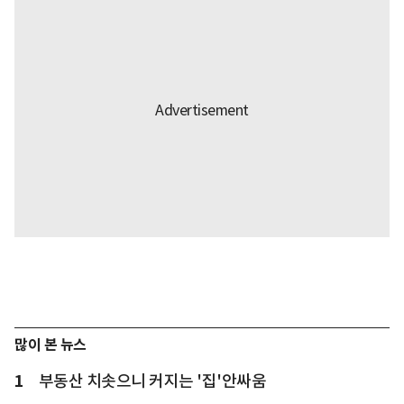
많이 본 뉴스
1
부동산 치솟으니 커지는 '집'안싸움