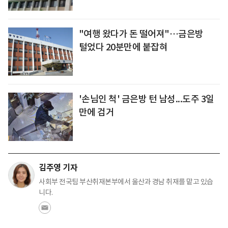
"여행 왔다가 돈 떨어져"…금은방
털었다 20분만에 붙잡혀
'손님인 척' 금은방 턴 남성...도주 3일
만에 검거
김주영 기자
사회부 전국팀 부산취재본부에서 울산과 경남 취재를 맡고 있습
니다.