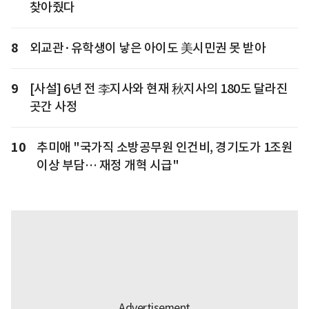
찾아줬다
8
외교관·유학생이 낳은 아이도 美시민권 못 받아
9
[사설] 6년 전 李지사와 현재 秋지사의 180도 달라진
곳간 사정
10
추미애 "국가직 소방공무원 인건비, 경기도가 1조원
이상 부담… 재정 개혁 시급"