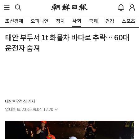
사회
조선경제
오피니언
정치
국제
건강
스포츠
태안 부두서 1t 화물차 바다로 추락… 60대
운전자 숨져
태안=우정식 기자
업데이트
2025.09.04. 12:20