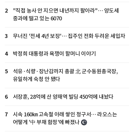
2
"직접 농사 안 지으면 내년까지 팔아라"… 양도세
중과에 떨고 있는 6070
3
무너진 '전세 4년 보장'… 집주인 전화 두려운 세입자
4
박정희 대통령과 욕쟁이 할머니 이야기
5
석유·식량·장난감까지 총괄 北 군수동원총국장,
유일하게 숙청 안 됐다
6
서장훈, 28억에 산 양재역 빌딩 450억에 내놨다
7
시속 160㎞ 고속철 아래 쌓인 청구서… 라오스는
어떻게 '中 부채 함정'에 빠졌나