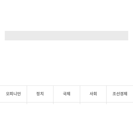
오피니언
정치
국제
사회
조선경제
문화·
조선
스포츠
건강
조선몰
연예
리더스
조선일보 공식 SNS