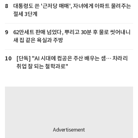
8
대통령도 쓴 '근저당 매매', 자녀에게 아파트 물려주는
절세 3단계
9
62만세트 판매 넘었다, 뿌리고 30분 후 물로 씻어내니
새 집 같은 욕실과 주방
10
[단독] "AI 시대에 컴공은 주산 배우는 셈… 차라리
취업 잘 되는 철학과로"