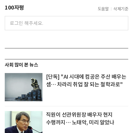
100자평
도움말
삭제기준
사회 많이 본 뉴스
[단독] "AI 시대에 컴공은 주산 배우는
셈… 차라리 취업 잘 되는 철학과로"
직원이 선관위원장 배우자 현지
수행까지… 노태악, 미리 알았나