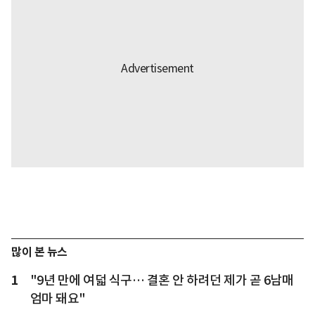
많이 본 뉴스
1
"9년 만에 여덟 식구… 결혼 안 하려던 제가 곧 6남매
엄마 돼요"