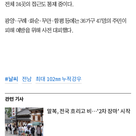
전체 24곳의 접근도 통제 중이다.
광양·구례·화순·무안·함평 등에는 36가구 47명의 주민이
피해 예방을 위해 사전 대피했다.
#
날씨
전남
최대 102㎜ 누적강우
관련 기사
말복, 전국 흐리고 비…'2차 장마' 시작