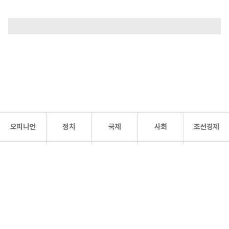
오피니언
정치
국제
사회
조선경제
문화·
조선
스포츠
건강
조선몰
연예
리더스
조선일보 공식 SNS