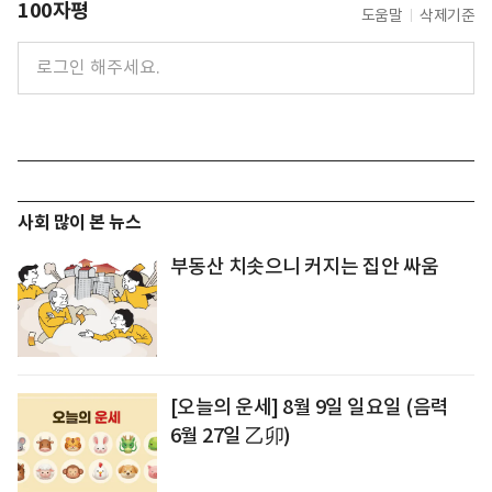
100자평
도움말
삭제기준
사회 많이 본 뉴스
부동산 치솟으니 커지는 집안 싸움
[오늘의 운세] 8월 9일 일요일 (음력
6월 27일 乙卯)