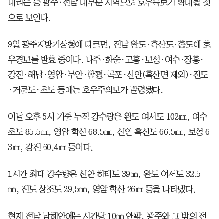
내리는 등 광주·전남 대부분 지역으로 호우특보가 확대될 것
으로 보인다.
9일 광주지방기상청에 따르면, 전남 완도·흑산도·홍도에 호
우경보를 발효 중이다. 나주·화순·고흥·보성·여수·장흥·
강진·해남·영암·무안·함평·목포·신안(흑산면 제외)·진도
·거문도·초도 등에는 호우주의보가 발령됐다.
이날 오후 5시 기준 누적 강수량은 완도 여서도 102㎜, 여수
초도 85.5㎜, 영암 학산 68.5㎜, 신안 흑산도 66.5㎜, 보성 6
3㎜, 강진 60.4㎜ 등이다.
1시간 최대 강수량은 신안 하태도 39㎜, 완도 여서도 32.5
㎜, 진도 상조도 29.5㎜, 영암 학산 26㎜ 등을 나타냈다.
현재 전남 남해안에는 시간당 10㎜ 안팎, 광주와 그 밖의 전