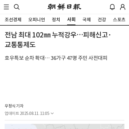
사회
조선경제
오피니언
정치
국제
건강
스포츠
전남 최대 102㎜ 누적강우…피해신고·
교통통제도
호우특보 순차 확대… 36가구 47명 주민 사전대피
우정식 기자
업데이트
2025.08.11. 11:05