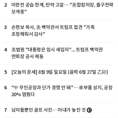
2
이란전 공습 한계, 탄약 고갈… "美합참의장, 출구전략
모색중"
3
손현보 목사, 美 백악관서 트럼프 접견 "가족
초청해줘서 감사"
4
美법원 "대통령은 임시 세입자"... 트럼프 백악관
연회장 공사 제동
5
[오늘의 운세] 8월 9일 일요일 (음력 6월 27일 乙卯)
6
"中 무인공장과 단가 경쟁 안 돼"… 車부품 성지, 공장
20% 멈췄다
7
남자들뿐인 골프 사진… 아내가 놓친 것