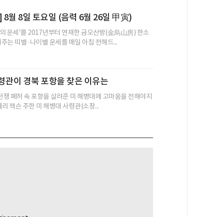
 8월 8일 토요일 (음력 6월 26일 甲寅)
의 운세’를 2017년부터 연재한 금오산방(金烏山房) 한소
어주는 띠별·나이별 운세를 매일 아침 전해드...
령관이 경북 포항을 찾은 이유는
 전쟁 폐허 속 포항을 살려준 미 해병대에 고마움을 전해야지
레리 잭슨 주한 미 해병대 사령관(소장...