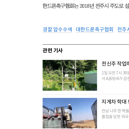
한드론축구협회는 2018년 전주시 주도로 설
경찰 압수수색
대한드론축구협회
전주
관련 기사
전신주 작업하
1일 오전 7시 
서 A(69)씨가 
지게차 학대 
전남 나주 한 벽
롭힘을 당한 외국인