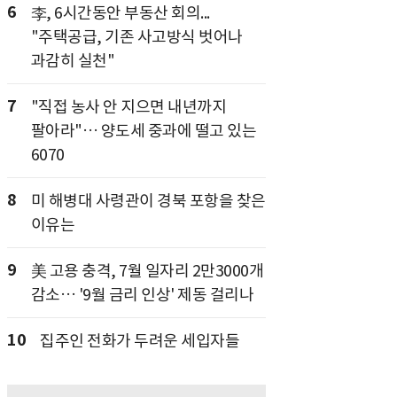
6
李, 6시간동안 부동산 회의...
"주택공급, 기존 사고방식 벗어나
과감히 실천"
7
"직접 농사 안 지으면 내년까지
팔아라"… 양도세 중과에 떨고 있는
6070
8
미 해병대 사령관이 경북 포항을 찾은
이유는
9
美 고용 충격, 7월 일자리 2만3000개
감소… '9월 금리 인상' 제동 걸리나
10
집주인 전화가 두려운 세입자들