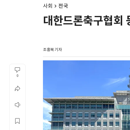
사회
전국
대한드론축구협회 등
조홍복 기자
0