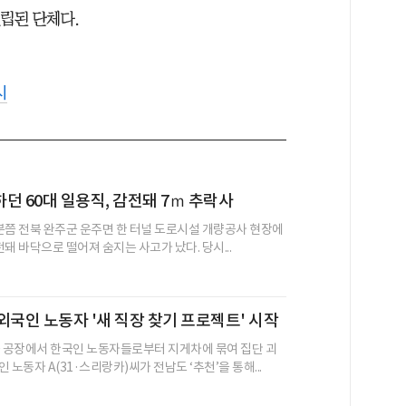
립된 단체다.
시
던 60대 일용직, 감전돼 7ｍ 추락사
30분쯤 전북 완주군 운주면 한 터널 도로시설 개량공사 현장에
감전돼 바닥으로 떨어져 숨지는 사고가 났다. 당시...
외국인 노동자 '새 직장 찾기 프로젝트' 시작
돌 공장에서 한국인 노동자들로부터 지게차에 묶여 집단 괴
 노동자 A(31·스리랑카)씨가 전남도 ‘추천’을 통해...