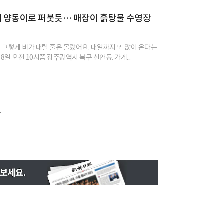
내 양동이로 퍼붓듯… 매장이 흙탕물 수영장
 그렇게 비가 내릴 줄은 몰랐어요. 내일까지 또 많이 온다는
18일 오전 10시쯤 광주광역시 북구 신안동. 가게...
.