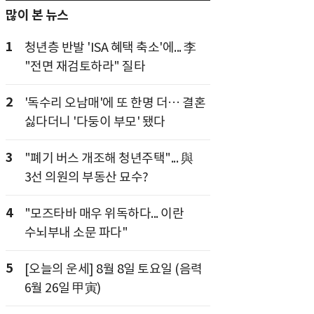
많이 본 뉴스
1
청년층 반발 'ISA 혜택 축소'에... 李
"전면 재검토하라" 질타
2
'독수리 오남매'에 또 한명 더… 결혼
싫다더니 '다둥이 부모' 됐다
3
"폐기 버스 개조해 청년주택"... 與
3선 의원의 부동산 묘수?
4
"모즈타바 매우 위독하다... 이란
수뇌부내 소문 파다"
5
[오늘의 운세] 8월 8일 토요일 (음력
6월 26일 甲寅)