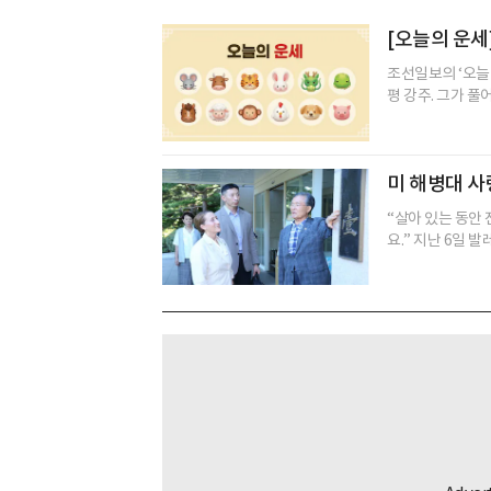
[오늘의 운세]
조선일보의 ‘오늘
평 강주. 그가 풀
미 해병대 사
“살아 있는 동안
요.” 지난 6일 발