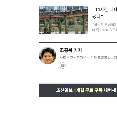
"14시간 내
됐다"
“하늘도 무심하지
데 막막하네요.” 
조홍복 기자
사회부 호남취재본부 기자 조홍복입니다