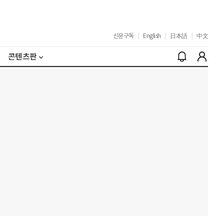
신문구독
|
English
|
日本語
|
中文
콘텐츠판