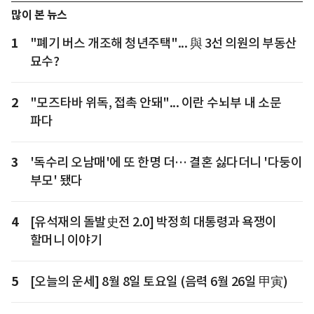
많이 본 뉴스
1
"폐기 버스 개조해 청년주택"... 與 3선 의원의 부동산
묘수?
2
"모즈타바 위독, 접촉 안돼"... 이란 수뇌부 내 소문
파다
3
'독수리 오남매'에 또 한명 더… 결혼 싫다더니 '다둥이
부모' 됐다
4
[유석재의 돌발史전 2.0] 박정희 대통령과 욕쟁이
할머니 이야기
5
[오늘의 운세] 8월 8일 토요일 (음력 6월 26일 甲寅)