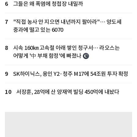
6
그들은 왜 폭염에 청첩장 내밀까
7
"직접 농사 안 지으면 내년까지 팔아라"… 양도세
중과에 떨고 있는 6070
8
시속 160㎞ 고속철 아래 쌓인 청구서… 라오스는
어떻게 '中 부채 함정'에 빠졌나
9
SK하이닉스, 용인 Y2·청주 M17에 54조원 투자 확정
10
서장훈, 28억에 산 양재역 빌딩 450억에 내놨다