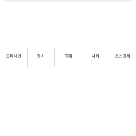
오피니언
정치
국제
사회
조선경제
문화·
조선
스포츠
건강
조선몰
연예
리더스
조선일보 공식 SNS
개인정보처리방침
사이트맵
Copyright 조선일보 All rights reserved. 무단 전재 및 재배포 금지.