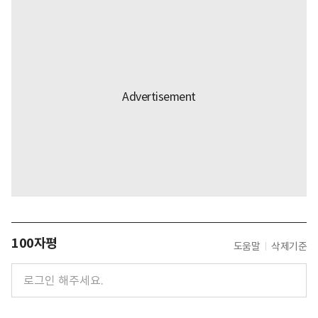
100자평
도움말
삭제기준