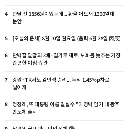
4
한달 전 1556원이었는데... 환율 어느새 1300원대
눈앞
5
[오늘의 운세] 8월 10일 월요일 (음력 6월 28일 丙辰)
6
단백질 달걀의 3배·밀가루 제로, 노화를 늦추는 가장
간편한 아침 습관
7
강원·TK서도 김민석 승리... 누적 1.45%p차로
벌어져
8
정청래, 또 대통령 이름 말실수 "이명박 임기 내 광주
반도체 출시"
9
남편의 골프 파트너의 정체