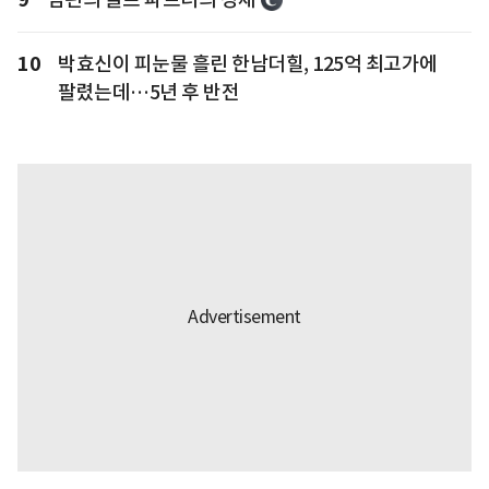
10
박효신이 피눈물 흘린 한남더힐, 125억 최고가에
팔렸는데…5년 후 반전