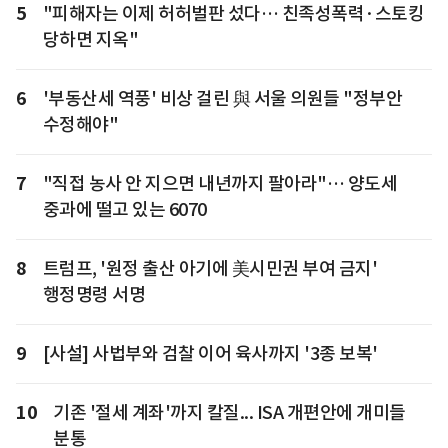
5
"피해자는 이제 허허벌판 섰다… 친족성폭력·스토킹
당하면 지옥"
6
'부동산세 역풍' 비상 걸린 與 서울 의원들 "정부안
수정해야"
7
"직접 농사 안 지으면 내년까지 팔아라"… 양도세
중과에 떨고 있는 6070
8
트럼프, '원정 출산 아기에 美시민권 부여 금지'
행정명령 서명
9
[사설] 사법부와 검찰 이어 육사까지 '3종 보복'
10
기존 '절세 계좌'까지 칼질... ISA 개편안에 개미들
분통