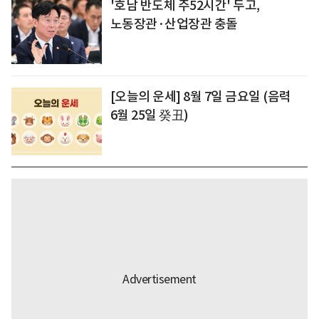
'호남 반도체 주52시간' 두고,
노동장관·산업장관 충돌
[오늘의 운세] 8월 7일 금요일 (음력
6월 25일 癸丑)