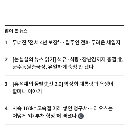
많이 본 뉴스
1
무너진 '전세 4년 보장'… 집주인 전화 두려운 세입자
2
[논설실의 뉴스 읽기] 석유·식량·장난감까지 총괄 北
군수동원총국장, 유일하게 숙청 안 됐다
3
[유석재의 돌발史전 2.0] 박정희 대통령과 욕쟁이
할머니 이야기
4
시속 160㎞ 고속철 아래 쌓인 청구서… 라오스는
어떻게 '中 부채 함정'에 빠졌나