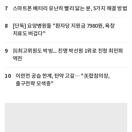
7
스마트폰 배터리 유난히 빨리 닳는 분, 5가지 해결 방법
8
[단독] 요양병원들 "환자당 지원금 7980원, 욕창
치료도 버겁다"
9
與최고위원도 박빙... 친명 박선원 1위로 친청 최민희
역전
10
이란전 공습 한계, 탄약 고갈… "美합참의장,
출구전략 모색중"