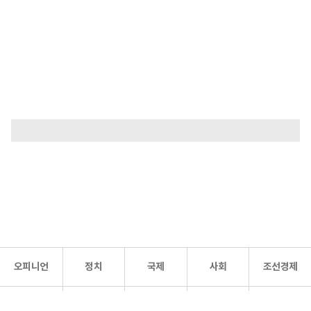
오피니언
정치
국제
사회
조선경제
문화·
조선
스포츠
건강
조선몰