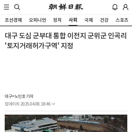
사회
조선경제
오피니언
정치
국제
건강
스포츠
대구 도심 군부대 통합 이전지 군위군 인곡리
'토지거래허가구역' 지정
대구=노인호 기자
업데이트
2025.04.08. 18:46