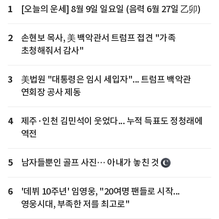
1
[오늘의 운세] 8월 9일 일요일 (음력 6월 27일 乙卯)
2
손현보 목사, 美 백악관서 트럼프 접견 "가족
초청해줘서 감사"
3
美법원 "대통령은 임시 세입자"... 트럼프 백악관
연회장 공사 제동
4
제주·인천 김민석이 웃었다... 누적 득표도 정청래에
역전
5
남자들뿐인 골프 사진… 아내가 놓친 것
6
'데뷔 10주년' 임영웅, "20여명 팬들로 시작...
영웅시대, 부족한 저를 최고로"