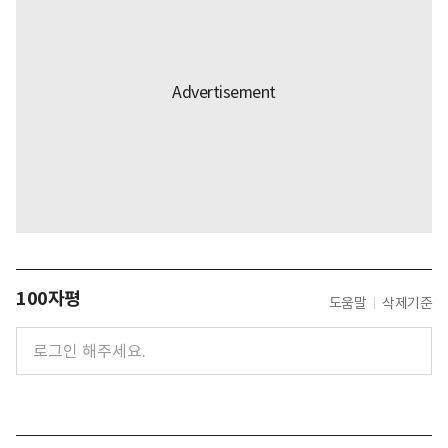
100자평
도움말
삭제기준