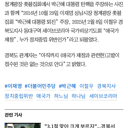
청계광장 촛불집회에서 박근혜 대통령 탄핵을 주장하는 사진
과 함께 “2016년 10월 29일 이재명 성남시장 청계광장 촛불
집회 “박근혜 대통령 퇴진” 주장, 2025년 2월 8일 이철우 경
북도지사 동대구역 세이브코리아 국가비상기도회 “애국가
제창”. 누가 정치중립 위반인가”라고 되물었다.
경북도 관계자는 “아직까지 (애국가 제창과 관련한)고발이
접수된 것은 없는 것으로 안다”고 밝혔다.
#
이재명
#
더불어민주당
#
박근혜
이철우
경북지사
정치중립위반
애국가
하느님
하나님
세이브코리아
관련 기사
"3.1절 맞아 크게 부르자"...경북서