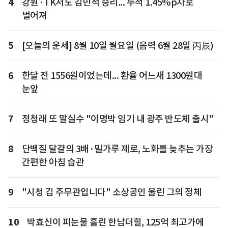
4
강원·TK서도 김민석 승리... 누적 1.45%p차로
벌어져
5
[오늘의 운세] 8월 10일 월요일 (음력 6월 28일 丙辰)
6
한달 전 1556원이었는데... 환율 어느새 1300원대
눈앞
7
정청래 또 말실수 "이명박 임기 내 광주 반도체 출시"
8
단백질 달걀의 3배·밀가루 제로, 노화를 늦추는 가장
간편한 아침 습관
9
"시청 김 주무관입니다" 소상공인 울린 그의 정체
10
박효신이 피눈물 흘린 한남더힐, 125억 최고가에