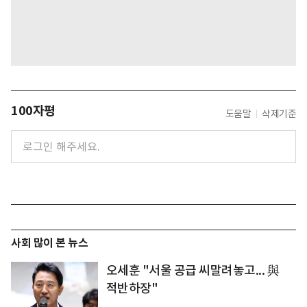
100자평
도움말
삭제기준
사회 많이 본 뉴스
오세훈 "서울 공급 씨말려놓고... 與
적반하장"