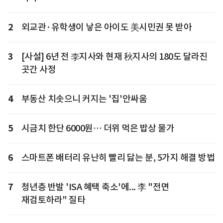
2
외교관·유학생이 낳은 아이도 美시민권 못 받아
3
[사설] 6년 전 李지사와 현재 秋지사의 180도 달라진
곳간 사정
4
부동산 치솟으니 커지는 '집'안싸움
5
시금치 한단 6000원… 더위 먹은 밥상 물가
6
스마트폰 배터리 유난히 빨리 닳는 분, 5가지 해결 방법
7
청년층 반발 'ISA 혜택 축소'에... 李 "전면
재검토하라" 질타