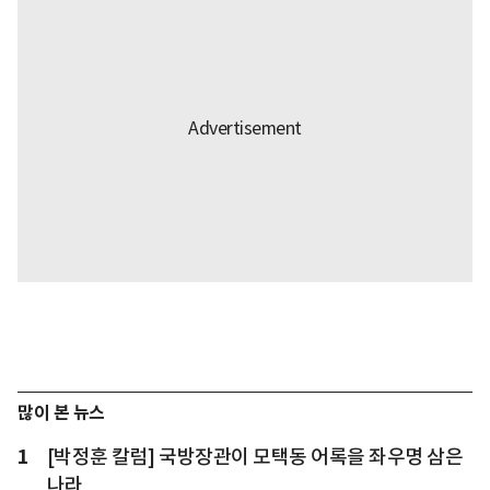
많이 본 뉴스
1
[박정훈 칼럼] 국방장관이 모택동 어록을 좌우명 삼은
나라