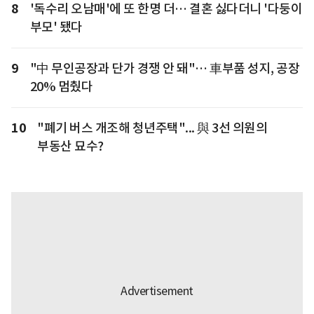
8
'독수리 오남매'에 또 한명 더… 결혼 싫다더니 '다둥이
부모' 됐다
9
"中 무인공장과 단가 경쟁 안 돼"… 車부품 성지, 공장
20% 멈췄다
10
"폐기 버스 개조해 청년주택"... 與 3선 의원의
부동산 묘수?