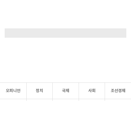
오피니언
정치
국제
사회
조선경제
문화·
조선
스포츠
건강
조선몰
연예
리더스
조선일보 공식 SNS