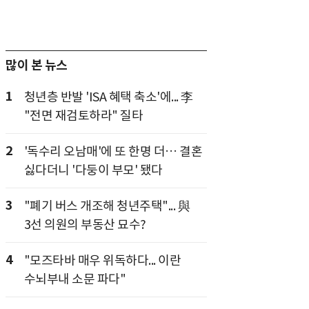
많이 본 뉴스
1
청년층 반발 'ISA 혜택 축소'에... 李
"전면 재검토하라" 질타
2
'독수리 오남매'에 또 한명 더… 결혼
싫다더니 '다둥이 부모' 됐다
3
"폐기 버스 개조해 청년주택"... 與
3선 의원의 부동산 묘수?
4
"모즈타바 매우 위독하다... 이란
수뇌부내 소문 파다"