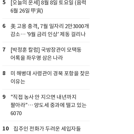
5
[오늘의 운세] 8월 8일 토요일 (음력
6월 26일 甲寅)
6
美 고용 충격, 7월 일자리 2만3000개
감소… '9월 금리 인상' 제동 걸리나
7
[박정훈 칼럼] 국방장관이 모택동
어록을 좌우명 삼은 나라
8
미 해병대 사령관이 경북 포항을 찾은
이유는
9
"직접 농사 안 지으면 내년까지
팔아라"… 양도세 중과에 떨고 있는
6070
10
집주인 전화가 두려운 세입자들