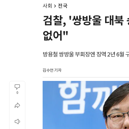
사회
전국
검찰, '쌍방울 대북 
없어"
방용철 쌍방울 부회장엔 징역 2년 6월 
김수언 기자
0