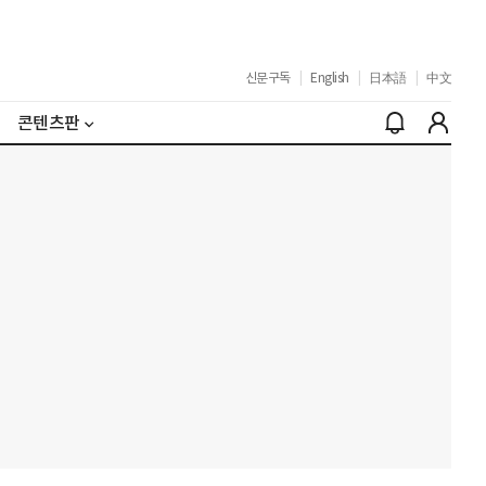
신문구독
|
English
|
日本語
|
中文
콘텐츠판