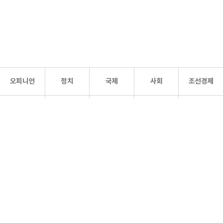
오피니언
정치
국제
사회
조선경제
문화·
조선
스포츠
건강
조선몰
연예
리더스
조선일보 공식 SNS
개인정보처리방침
사이트맵
Copyright 조선일보 All rights reserved. 무단 전재 및 재배포 금지.