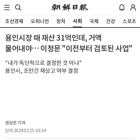
사회
조선경제
오피니언
정치
국제
건강
스포츠
용인시장 때 재산 31억인데, 거액
물어내야… 이정문 "이전부터 검토된 사업"
"내가 독단적으로 결정한 것 아냐"
용인시, 조만간 재상고 여부 결정
권상은 기자
입력
2024.02.15. 03:34