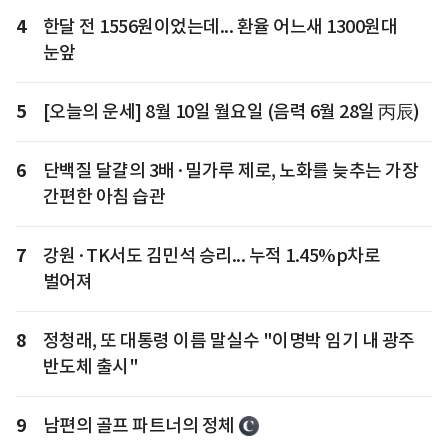
4
한달 전 1556원이었는데... 환율 어느새 1300원대
눈앞
5
[오늘의 운세] 8월 10일 월요일 (음력 6월 28일 丙辰)
6
단백질 달걀의 3배·밀가루 제로, 노화를 늦추는 가장
간편한 아침 습관
7
강원·TK서도 김민석 승리... 누적 1.45%p차로
벌어져
8
정청래, 또 대통령 이름 말실수 "이명박 임기 내 광주
반도체 출시"
9
남편의 골프 파트너의 정체