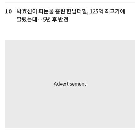
10
박효신이 피눈물 흘린 한남더힐, 125억 최고가에
팔렸는데…5년 후 반전