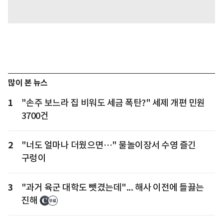
많이 본 뉴스
1
"손주 보느라 집 비워도 세금 폭탄?" 세제 개편 민원
3700건
2
"너도 얼마나 더웠으면…" 물놀이장서 수영 즐긴
구렁이
3
"과거 육군 대학도 뺏겼는데"... 해사 이전에 들끓는
진해