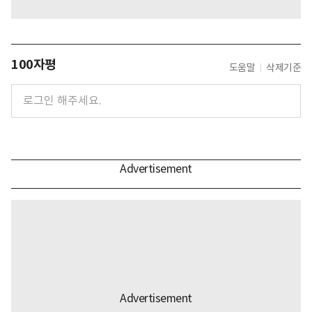
100자평
도움말
삭제기준