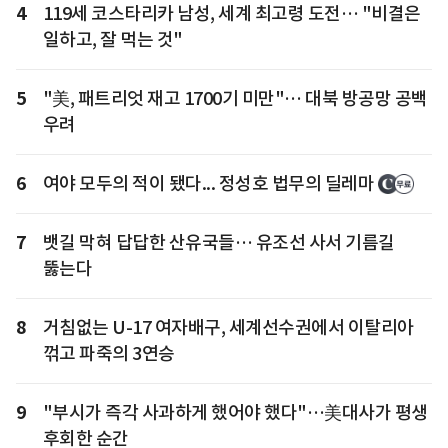
4
119세 코스타리카 남성, 세계 최고령 도전… "비결은
일하고, 잘 먹는 것"
5
"美, 패트리엇 재고 1700기 미만"… 대북 방공망 공백
우려
6
여야 모두의 적이 됐다... 정성호 법무의 딜레마
7
뱃길 막혀 답답한 산유국들… 유조선 사서 기름길
뚫는다
8
거침없는 U-17 여자배구, 세계선수권에서 이탈리아
꺾고 파죽의 3연승
9
"부시가 즉각 사과하게 했어야 했다"…美대사가 평생
후회한 순간