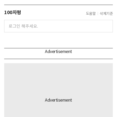
100자평
도움말
삭제기준