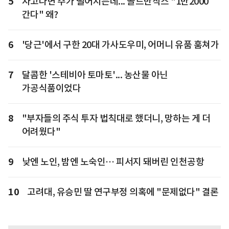
5
자고나면 주가 떨어지는데... 골드만삭스 "1만2000
간다" 왜?
6
'당근'에서 구한 20대 가사도우미, 어머니 유품 훔쳐가
7
달콤한 '스테비아 토마토'... 농산물 아닌
가공식품이었다
8
"부자들의 주식 투자 법칙대로 했더니, 망하는 게 더
어려웠다"
9
낮엔 노인, 밤엔 노숙인… 피서지 돼버린 인천공항
10
고려대, 유승민 딸 연구부정 의혹에 "문제없다" 결론