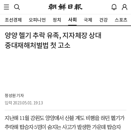
사회
조선경제
오피니언
정치
국제
건강
스포츠
양양 헬기 추락 유족, 지자체장 상대
중대재해처벌법 첫 고소
정성원 기자
입력
2023.05.01. 19:13
지난해 11월 강원도 양양에서 산불 계도 비행을 하던 헬기가
추락해 탑승자 5명이 숨지는 사고가 발생한 가운데 탑승자