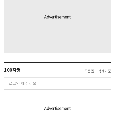
100자평
도움말
삭제기준