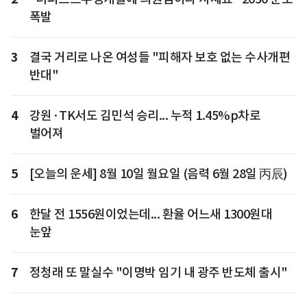
폭발
3
결국 거리로 나온 여성들 "피해자 보호 없는 수사개편
반대"
4
강원·TK서도 김민석 승리... 누적 1.45%p차로
벌어져
5
[오늘의 운세] 8월 10일 월요일 (음력 6월 28일 丙辰)
6
한달 전 1556원이었는데... 환율 어느새 1300원대
눈앞
7
정청래 또 말실수 "이명박 임기 내 광주 반도체 출시"