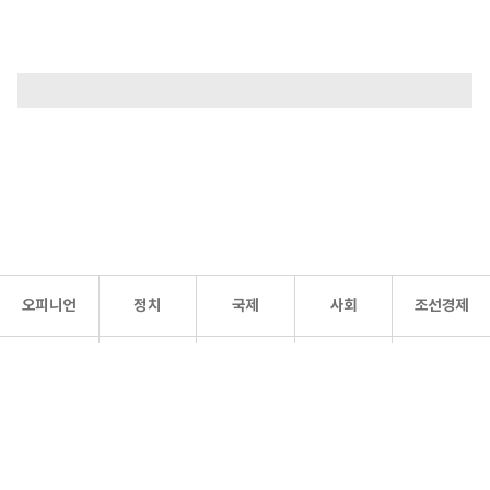
오피니언
정치
국제
사회
조선경제
문화·
조선
스포츠
건강
조선몰
연예
리더스
조선일보 공식 SNS