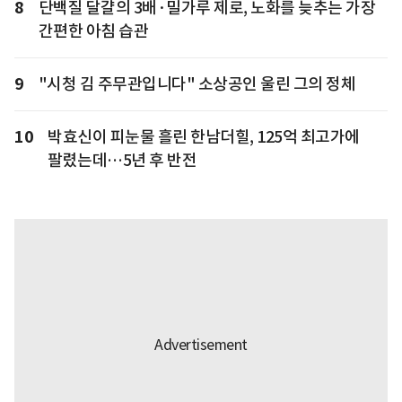
8
단백질 달걀의 3배·밀가루 제로, 노화를 늦추는 가장
간편한 아침 습관
9
"시청 김 주무관입니다" 소상공인 울린 그의 정체
10
박효신이 피눈물 흘린 한남더힐, 125억 최고가에
팔렸는데…5년 후 반전