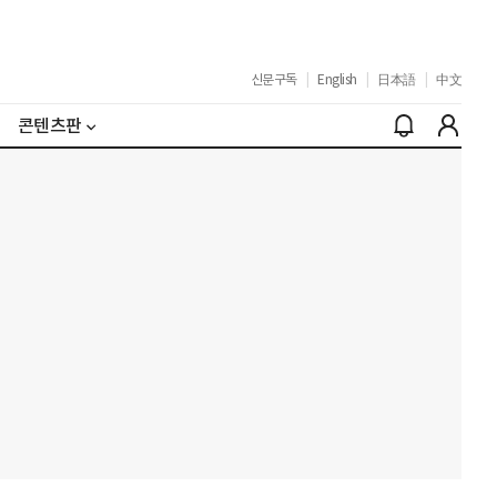
신문구독
|
English
|
日本語
|
中文
콘텐츠판