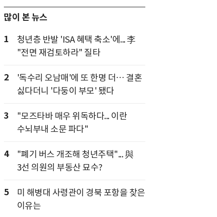
많이 본 뉴스
1
청년층 반발 'ISA 혜택 축소'에... 李
"전면 재검토하라" 질타
2
'독수리 오남매'에 또 한명 더… 결혼
싫다더니 '다둥이 부모' 됐다
3
"모즈타바 매우 위독하다... 이란
수뇌부내 소문 파다"
4
"폐기 버스 개조해 청년주택"... 與
3선 의원의 부동산 묘수?
5
미 해병대 사령관이 경북 포항을 찾은
이유는