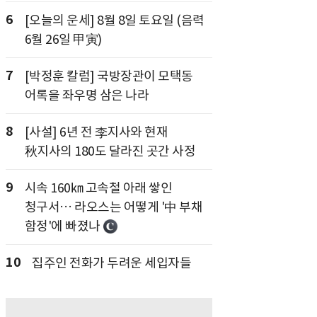
6
[오늘의 운세] 8월 8일 토요일 (음력
6월 26일 甲寅)
7
[박정훈 칼럼] 국방장관이 모택동
어록을 좌우명 삼은 나라
8
[사설] 6년 전 李지사와 현재
秋지사의 180도 달라진 곳간 사정
9
시속 160㎞ 고속철 아래 쌓인
청구서… 라오스는 어떻게 '中 부채
함정'에 빠졌나
10
집주인 전화가 두려운 세입자들