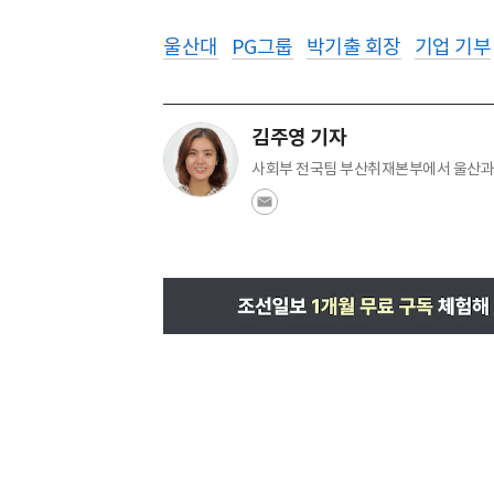
울산대
PG그룹
박기출 회장
기업 기부
김주영 기자
사회부 전국팀 부산취재본부에서 울산과 