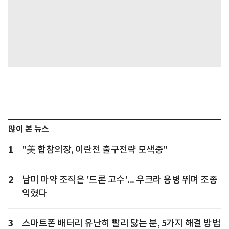
많이 본 뉴스
1
"美 합참의장, 이란전 출구전략 모색중"
2
남미 마약 조직은 '드론 고수'... 우크라 용병 뛰며 조종
익혔다
3
스마트폰 배터리 유난히 빨리 닳는 분, 5가지 해결 방법