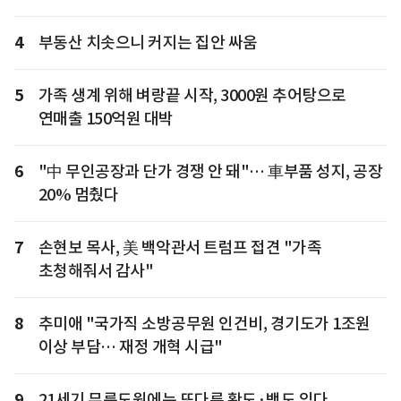
4
부동산 치솟으니 커지는 집안 싸움
5
가족 생계 위해 벼랑끝 시작, 3000원 추어탕으로
연매출 150억원 대박
6
"中 무인공장과 단가 경쟁 안 돼"… 車부품 성지, 공장
20% 멈췄다
7
손현보 목사, 美 백악관서 트럼프 접견 "가족
초청해줘서 감사"
8
추미애 "국가직 소방공무원 인건비, 경기도가 1조원
이상 부담… 재정 개혁 시급"
9
21세기 무릉도원에는 또다른 황도·백도 있다