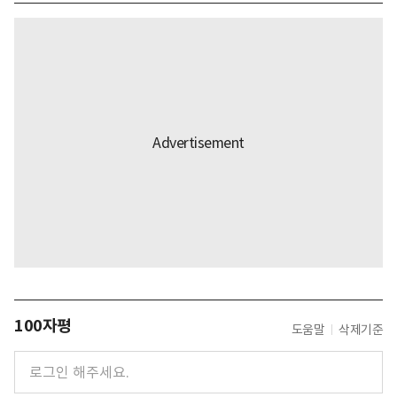
100자평
도움말
삭제기준