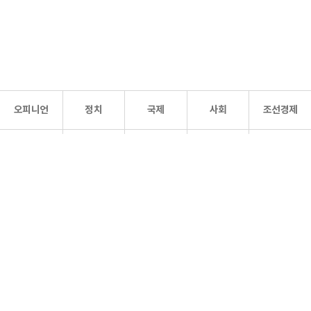
오피니언
정치
국제
사회
조선경제
문화·
조선
스포츠
건강
조선몰
연예
리더스
조선일보 공식 SNS
개인정보처리방침
사이트맵
Copyright 조선일보 All rights reserved. 무단 전재 및 재배포 금지.