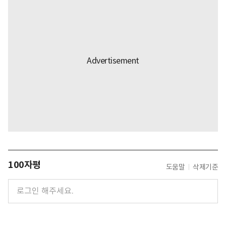
100자평
도움말
삭제기준