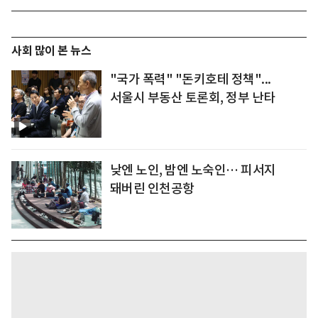
사회 많이 본 뉴스
"국가 폭력" "돈키호테 정책"...
서울시 부동산 토론회, 정부 난타
낮엔 노인, 밤엔 노숙인… 피서지
돼버린 인천공항