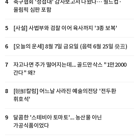
4
축구협회 '성접대' 감사보고서 나왔다… 월드컵·
올림픽 심판 포함
5
[사설] 사법부와 검찰 이어 육사까지 '3종 보복'
6
[오늘의 운세] 8월 7일 금요일 (음력 6월 25일 癸丑)
7
자고나면 주가 떨어지는데... 골드만삭스 "1만2000
간다" 왜?
8
[朝鮮칼럼] 어느날 사라진 예술의전당 '전두환
휘호석'
9
달콤한 '스테비아 토마토'... 농산물 아닌
가공식품이었다