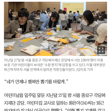
지난달 27일 밤 서울 종로구 각당복지재단 강당에서 시민 100여 명이 아동
보호 기관 어린이들이 보내온 ‘소원 편지’에 답장을 쓰고 있다. 이들 대부분은
퇴근하자마자 서울 전역에서 달려온 직장인들이었다. /김지호 기자
“네가 언제나 행복만 뽑기를 바랄게.”
어린이날을 일주일 앞둔 지난달 27일 밤 서울 종로구 각당복
지재단 강당. 어린이집 교사로 일하는 최은아(24)씨는 퇴근
하자마자 집 대신 이곳으로 향했다. “인형 뽑기 기계를 갖고