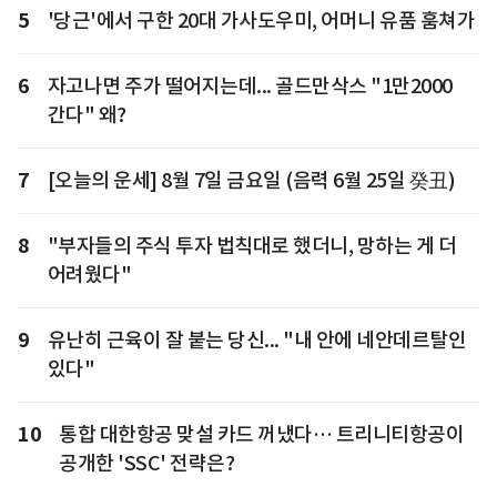
5
'당근'에서 구한 20대 가사도우미, 어머니 유품 훔쳐가
6
자고나면 주가 떨어지는데... 골드만삭스 "1만2000
간다" 왜?
7
[오늘의 운세] 8월 7일 금요일 (음력 6월 25일 癸丑)
8
"부자들의 주식 투자 법칙대로 했더니, 망하는 게 더
어려웠다"
9
유난히 근육이 잘 붙는 당신... "내 안에 네안데르탈인
있다"
10
통합 대한항공 맞설 카드 꺼냈다… 트리니티항공이
공개한 'SSC' 전략은?