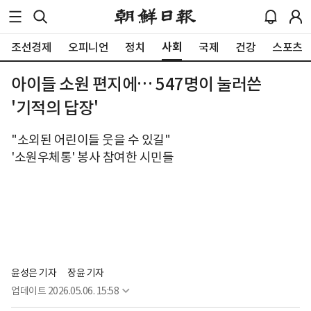
사회
조선경제
오피니언
정치
국제
건강
스포츠
아이들 소원 편지에… 547명이 눌러쓴
'기적의 답장'
"소외된 어린이들 웃을 수 있길"
'소원우체통' 봉사 참여한 시민들
윤성은 기자
장윤 기자
업데이트
2026.05.06. 15:58