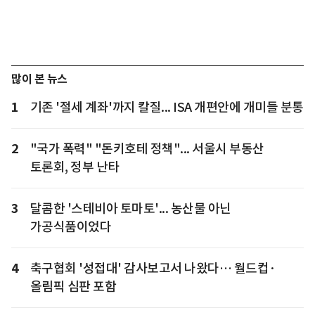
많이 본 뉴스
1
기존 '절세 계좌'까지 칼질... ISA 개편안에 개미들 분통
2
"국가 폭력" "돈키호테 정책"... 서울시 부동산
토론회, 정부 난타
3
달콤한 '스테비아 토마토'... 농산물 아닌
가공식품이었다
4
축구협회 '성접대' 감사보고서 나왔다… 월드컵·
올림픽 심판 포함