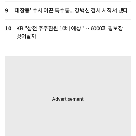
9
'대장동' 수사 이끈 특수통... 강백신 검사 사직서 냈다
10
KB "삼전 주주환원 10배 예상"… 6000피 횡보장
벗어날까