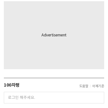
100자평
도움말
삭제기준