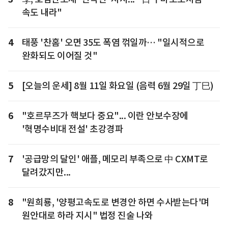
속도 내라"
4
태풍 '찬홈' 오면 35도 폭염 꺾일까… "일시적으로
완화되도 이어질 것"
5
[오늘의 운세] 8월 11일 화요일 (음력 6월 29일 丁巳)
6
"호르무즈가 핵보다 중요"... 이란 안보수장에
'혁명수비대 전설' 초강경파
7
'공급망의 달인' 애플, 메모리 부족으로 中 CXMT로
달려갔지만...
8
"원희룡, '양평고속도로 변경안 하면 수사받는다'며
원안대로 하라 지시" 법정 진술 나와