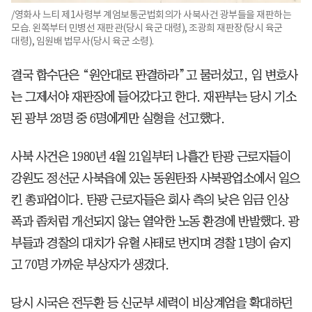
/영화사 느티 제1사령부 계엄보통군법회의가 사북사건 광부들을 재판하는
모습. 왼쪽부터 민병선 재판관(당시 육군 대령), 조광희 재판장(당시 육군
대령), 임원배 법무사(당시 육군 소령).
결국 합수단은 “원안대로 판결하라”고 물러섰고, 임 변호사
는 그제서야 재판장에 들어갔다고 한다. 재판부는 당시 기소
된 광부 28명 중 6명에게만 실형을 선고했다.
사북 사건은 1980년 4월 21일부터 나흘간 탄광 근로자들이
강원도 정선군 사북읍에 있는 동원탄좌 사북광업소에서 일으
킨 총파업이다. 탄광 근로자들은 회사 측의 낮은 임금 인상
폭과 좀처럼 개선되지 않는 열악한 노동 환경에 반발했다. 광
부들과 경찰의 대치가 유혈 사태로 번지며 경찰 1명이 숨지
고 70명 가까운 부상자가 생겼다.
당시 시국은 전두환 등 신군부 세력이 비상계엄을 확대하던