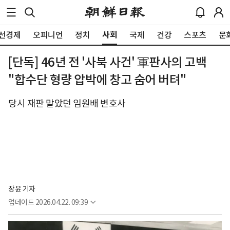
사회
선경제
오피니언
정치
국제
건강
스포츠
문
[단독] 46년 전 '사북 사건' 軍판사의 고백
"합수단 형량 압박에 창고 숨어 버텨"
당시 재판 맡았던 임원배 변호사
장윤 기자
업데이트
2026.04.22. 09:39