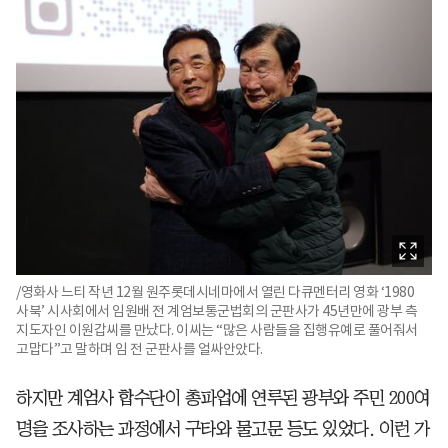
/영화사 느티 작년 12월 원주롯데시네마에서 열린 다큐멘터리 영화 ‘1980
사북’ 시사회에서 임원배 전 계엄보통군법회의 군판사가 45년만에 광부 측
지도자인 이원갑씨를 만났다. 이씨는 “많은 사람들을 집행유예로 풀어줘서
고맙다”고 말하며 임 전 군판사를 얼싸안았다.
하지만 계엄사 합수단이 총파업에 연루된 광부와 주민 200여
명을 조사하는 과정에서 구타와 물고문 등도 있었다. 이런 가