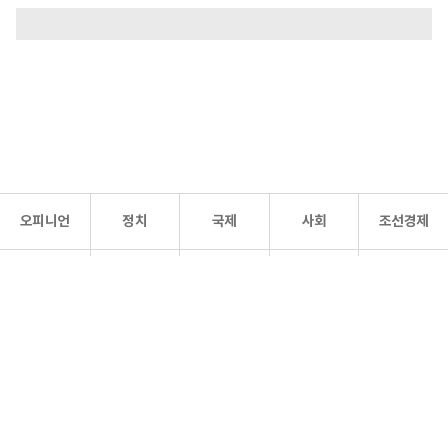
오피니언
정치
국제
사회
조선경제
문화·
조선
스포츠
건강
조선몰
연예
리더스
조선일보 공식 SNS
개인정보처리방침
사이트맵