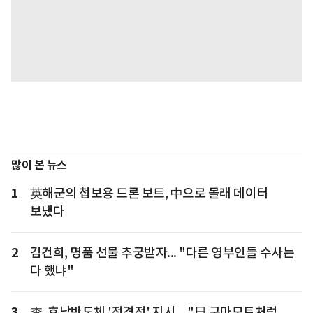
많이 본 뉴스
1
英해군의 첩보용 드론 보트, 中으로 몰래 데이터
보냈다
2
김건희, 명품 선물 추궁받자... "다른 영부인들 수사는
다 했냐"
3
李, 호남반도체 '전격전' 지시... "日 구마모토처럼