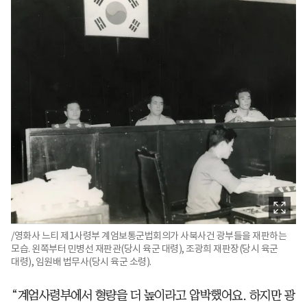
/영화사 느티 제1사령부 계엄보통군법회의가 사북사건 광부들을 재판하는
모습. 왼쪽부터 민병선 재판관(당시 육군 대령), 조광희 재판장(당시 육군
대령), 임원배 법무사(당시 육군 소령).
“계엄사령부에서 형량을 더 높이라고 압박했어요. 하지만 광