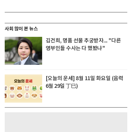
사회 많이 본 뉴스
김건희, 명품 선물 추궁받자... "다른
영부인들 수사는 다 했봤냐"
[오늘의 운세] 8월 11일 화요일 (음력
6월 29일 丁巳)