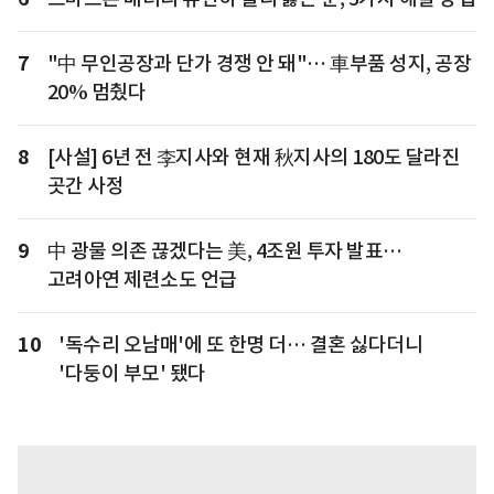
7
"中 무인공장과 단가 경쟁 안 돼"… 車부품 성지, 공장
20% 멈췄다
8
[사설] 6년 전 李지사와 현재 秋지사의 180도 달라진
곳간 사정
9
中 광물 의존 끊겠다는 美, 4조원 투자 발표…
고려아연 제련소도 언급
10
'독수리 오남매'에 또 한명 더… 결혼 싫다더니
'다둥이 부모' 됐다