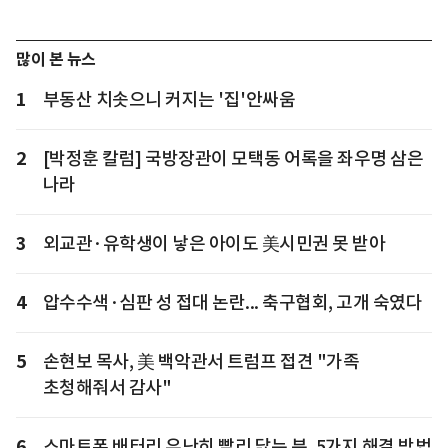
많이 본 뉴스
1
부동산 치솟으니 커지는 '집'안싸움
2
[박정훈 칼럼] 국방장관이 모택동 어록을 좌우명 삼은
나라
3
외교관·유학생이 낳은 아이도 美시민권 못 받아
4
압수수색·심판 성 접대 논란... 축구협회, 고개 숙였다
5
손현보 목사, 美 백악관서 트럼프 접견 "가족
초청해줘서 감사"
6
스마트폰 배터리 유난히 빨리 닳는 분, 5가지 해결 방법