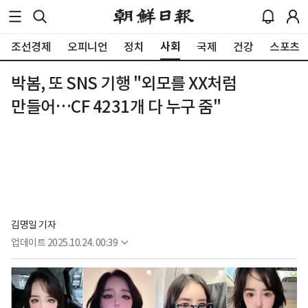
사회
조선경제
오피니언
정치
국제
건강
스포츠
박봄, 또 SNS 기행 "외모를 XX처럼
만들어…CF 4231개 다 누구 줌"
김명일 기자
업데이트
2025.10.24. 00:39