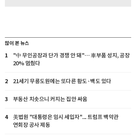
많이 본 뉴스
1
"中 무인공장과 단가 경쟁 안 돼"… 車부품 성지, 공장
20% 멈췄다
2
21세기 무릉도원에는 또다른 황도·백도 있다
3
부동산 치솟으니 커지는 집안 싸움
4
美법원 "대통령은 임시 세입자"... 트럼프 백악관
연회장 공사 제동