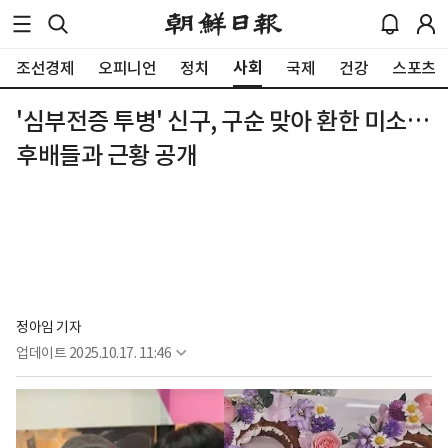
사회
조선경제
오피니언
정치
국제
건강
스포츠
'심부전증 투병' 신구, 구순 맞아 환한 미소…
후배들과 근황 공개
정아임 기자
업데이트
2025.10.17. 11:46