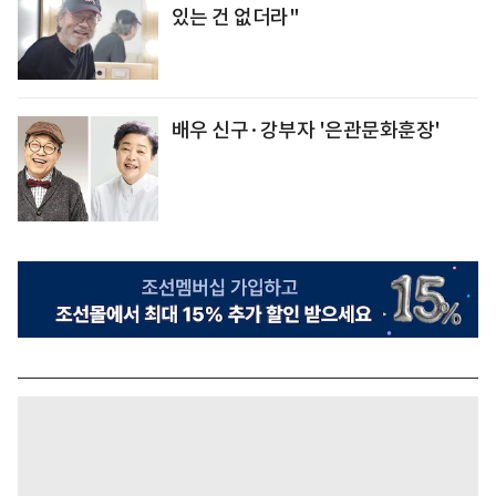
있는 건 없더라"
배우 신구·강부자 '은관문화훈장'