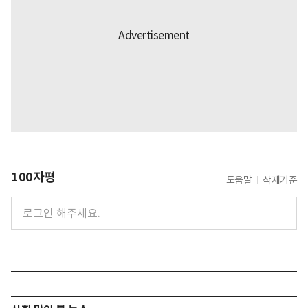
100자평
도움말
삭제기준