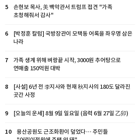
5
손현보 목사, 美 백악관서 트럼프 접견 "가족
초청해줘서 감사"
6
[박정훈 칼럼] 국방장관이 모택동 어록을 좌우명 삼은
나라
7
가족 생계 위해 벼랑끝 시작, 3000원 추어탕으로
연매출 150억원 대박
8
[사설] 6년 전 李지사와 현재 秋지사의 180도 달라진
곳간 사정
9
[오늘의 운세] 8월 9일 일요일 (음력 6월 27일 乙卯)
10
용산공원도 근조화환이 덮었다… 주민들
"어린이정원에 주택 안 돼"