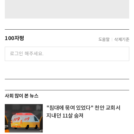
100자평
도움말
삭제기준
사회 많이 본 뉴스
"침대에 묶여 있었다" 천안 교회서
지내던 11살 숨져