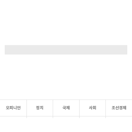
오피니언
정치
국제
사회
조선경제
문화·
조선
스포츠
건강
조선몰
연예
리더스