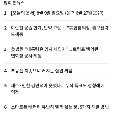
많이 본 뉴스
1
[오늘의 운세] 8월 9일 일요일 (음력 6월 27일 乙卯)
2
이란전 공습 한계, 탄약 고갈… "美합참의장, 출구전략
모색중"
3
美법원 "대통령은 임시 세입자"... 트럼프 백악관
연회장 공사 제동
4
부동산 치솟으니 커지는 집안 싸움
5
제주·인천 김민석이 웃었다... 누적 득표도 정청래에
역전
6
스마트폰 배터리 유난히 빨리 닳는 분, 5가지 해결 방법