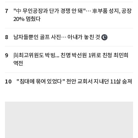
7
"中 무인공장과 단가 경쟁 안 돼"… 車부품 성지, 공장
20% 멈췄다
8
남자들뿐인 골프 사진… 아내가 놓친 것
9
與최고위원도 박빙... 친명 박선원 1위로 친청 최민희
역전
10
"침대에 묶여 있었다" 천안 교회서 지내던 11살 숨져