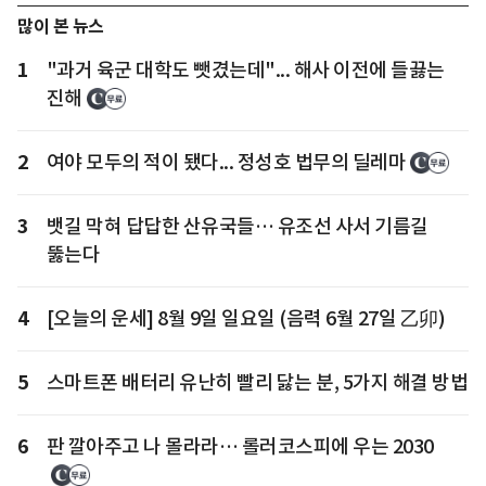
많이 본 뉴스
1
"과거 육군 대학도 뺏겼는데"... 해사 이전에 들끓는
진해
2
여야 모두의 적이 됐다... 정성호 법무의 딜레마
3
뱃길 막혀 답답한 산유국들… 유조선 사서 기름길
뚫는다
4
[오늘의 운세] 8월 9일 일요일 (음력 6월 27일 乙卯)
5
스마트폰 배터리 유난히 빨리 닳는 분, 5가지 해결 방법
6
판 깔아주고 나 몰라라… 롤러코스피에 우는 2030