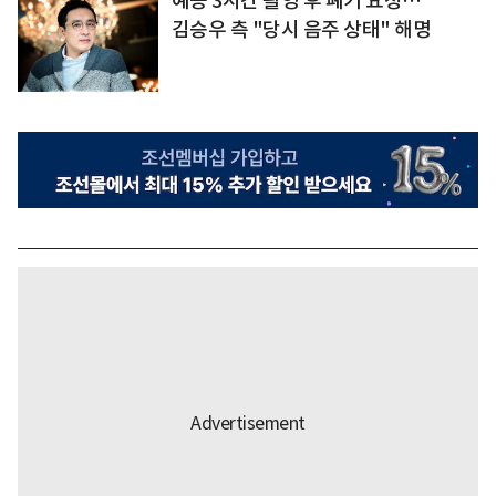
예능 3시간 촬영 후 폐기 요청…
김승우 측 "당시 음주 상태" 해명