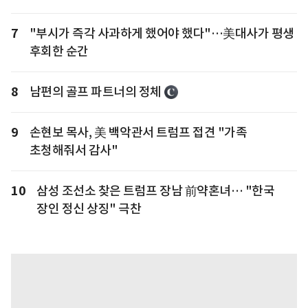
7
"부시가 즉각 사과하게 했어야 했다"…美대사가 평생
후회한 순간
8
남편의 골프 파트너의 정체
9
손현보 목사, 美 백악관서 트럼프 접견 "가족
초청해줘서 감사"
10
삼성 조선소 찾은 트럼프 장남 前약혼녀… "한국
장인 정신 상징" 극찬