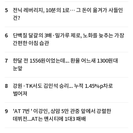
5
전닉 레버리지, 10분의 1로… 그 돈이 옮겨가 사들인
건?
6
단백질 달걀의 3배·밀가루 제로, 노화를 늦추는 가장
간편한 아침 습관
7
한달 전 1556원이었는데... 환율 어느새 1300원대
눈앞
8
강원·TK서도 김민석 승리... 누적 1.45%p차로
벌어져
9
'AT 7번 ' 이강인, 상암 5만 관중 앞에서 강렬한
데뷔전...AT는 맨시티에 1대3 패배