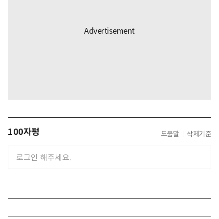
100자평
도움말
삭제기준