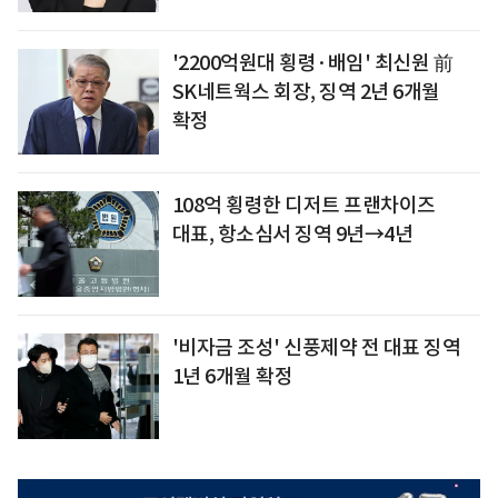
'2200억원대 횡령·배임' 최신원 前
SK네트웍스 회장, 징역 2년 6개월
확정
108억 횡령한 디저트 프랜차이즈
대표, 항소심서 징역 9년→4년
'비자금 조성' 신풍제약 전 대표 징역
1년 6개월 확정