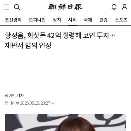
사회
조선경제
오피니언
정치
국제
건강
스포츠
황정음, 회삿돈 42억 횡령해 코인 투자…
재판서 혐의 인정
정아임 기자
업데이트
2025.05.15. 20:27